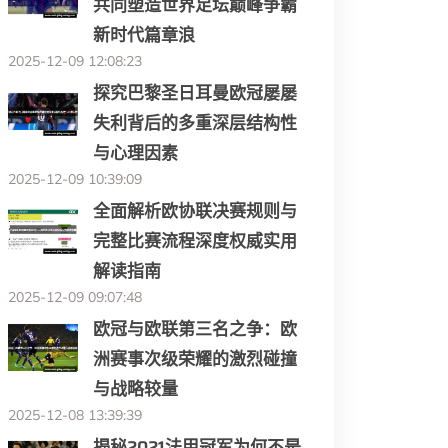
共同塑造世界足坛巅峰争霸
新时代篇章浪
2025-12-09 12:08:23
探究巴黎圣日耳曼欧冠屡屡
失利背后的多重深层结构性
与心理因素
2025-12-09 10:39:09
全面解析欧协联决赛规则与
完整比赛流程深度权威实用
解读指南
2025-12-09 09:07:48
欧冠与欧联第三名之争：欧
洲赛事次级荣耀的激烈碰撞
与战略较量
2025-12-08 13:39:39
揭秘2021法甲冠军为何不是