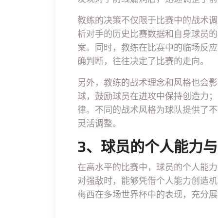
教练的决策不仅限于比赛中的战术调
析对手的历史比赛数据和自身球员的
案。同时，教练在比赛中的临场反应
确判断，往往决定了比赛的走向。
另外，教练的战术理念和风格也会影
球，鼓励球员在进攻中保持创造力；
律。不同的战术风格为球队提供了不
灵活调整。
3、球员的个人能力
在高水平的比赛中，球员的个人能力
对强敌时，能够凭借个人能力创造机
梅西在多场世界杯中的表现，充分展