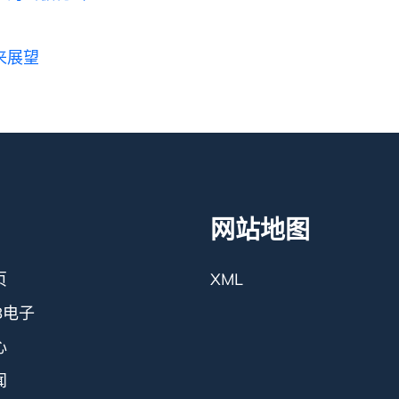
来展望
网站地图
页
XML
B电子
心
闻