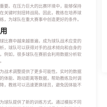
重要。在压力巨大的比赛环境中，能够保持
在关键时刻扭转战局。因此，教练在培养球
练，为球队在重大赛事中创造更好的条件。
应用
球比赛中越来越普遍，成为球队战术应变的
析，球队可以获得对手的战术倾向和自身的
。例如，很多球队在赛前会利用数据分析软
。
为战术调整提供了更多可能性。实时的数据
的体能、跑动距离等数据，帮助教练及时调
降，教练可以迅速更换球员，避免因体能不
为球队提供了新的训练方式。通过模拟不同