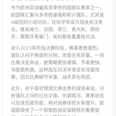
作为欧洲足球最具竞争性的国家队赛事之一，
欧国联汇集众多传统豪强和新兴强队，尤其是
A级别的小组对抗，往往早早成为球迷关注焦
点。像英格兰、法国、荷兰、意大利、西班
牙、葡萄牙等豪门，每轮都有重量级对决。
进入2023年的淘汰赛阶段，赛事更趋激烈。
强队之间不再是积分制，而是生死较量，一场
比赛决定命运，使策略更加谨慎、节奏更快、
场面更刺激。这种高压对决非常适合深度观
赛，因为比赛细节丰富、战术变化明显。
此外，对于喜欢预测比赛走势的球迷来说，分
析强队之间的过往交锋、伤病情况、赛季状态
以及球员疲劳度，将对观赛体验大有提升。欧
国联提供了一个观察欧洲足球趋势的重要窗