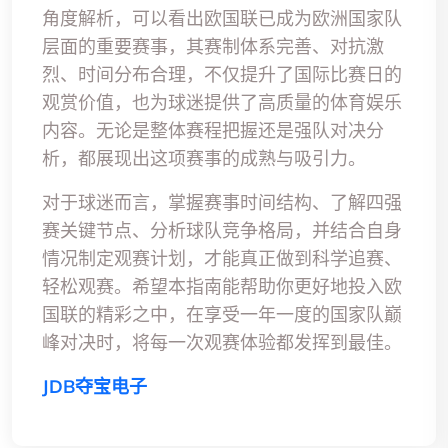
角度解析，可以看出欧国联已成为欧洲国家队
层面的重要赛事，其赛制体系完善、对抗激
烈、时间分布合理，不仅提升了国际比赛日的
观赏价值，也为球迷提供了高质量的体育娱乐
内容。无论是整体赛程把握还是强队对决分
析，都展现出这项赛事的成熟与吸引力。
对于球迷而言，掌握赛事时间结构、了解四强
赛关键节点、分析球队竞争格局，并结合自身
情况制定观赛计划，才能真正做到科学追赛、
轻松观赛。希望本指南能帮助你更好地投入欧
国联的精彩之中，在享受一年一度的国家队巅
峰对决时，将每一次观赛体验都发挥到最佳。
JDB夺宝电子