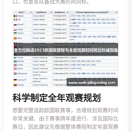
口，也是各队备战大赛的风向标。
科学制定全年观赛规划
想要完整追踪欧国联赛事，合理规划观赛时间
非常关键。由于赛事跨年度进行、涉及国际比
赛日，因此建议先根据整体赛程制定年度观赛