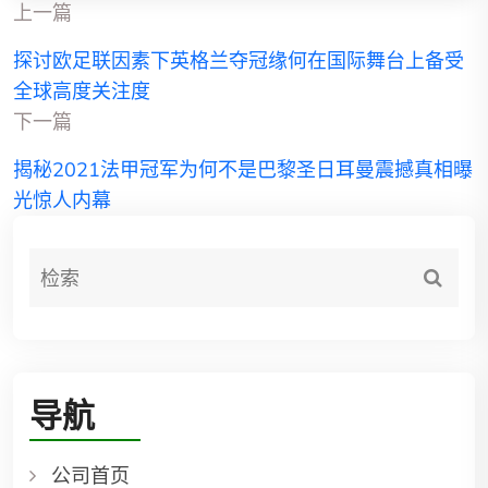
上一篇
探讨欧足联因素下英格兰夺冠缘何在国际舞台上备受
全球高度关注度
下一篇
揭秘2021法甲冠军为何不是巴黎圣日耳曼震撼真相曝
光惊人内幕
导航
公司首页