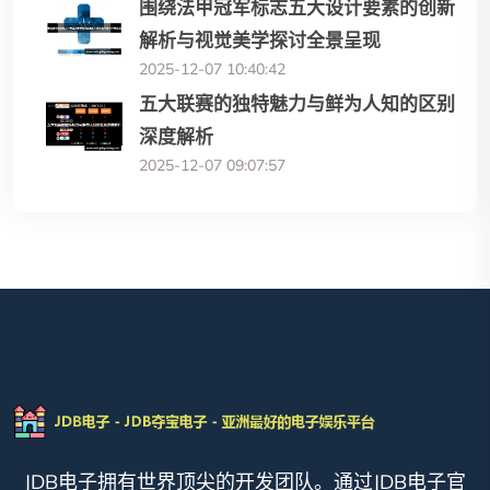
围绕法甲冠军标志五大设计要素的创新
解析与视觉美学探讨全景呈现
2025-12-07 10:40:42
五大联赛的独特魅力与鲜为人知的区别
深度解析
2025-12-07 09:07:57
JDB电子拥有世界顶尖的开发团队。通过JDB电子官