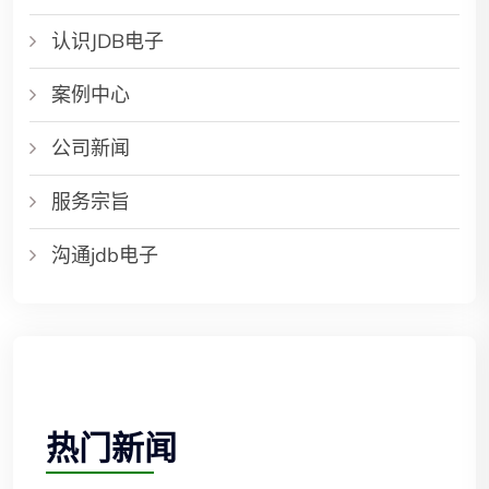
认识JDB电子
案例中心
公司新闻
服务宗旨
沟通jdb电子
热门新闻