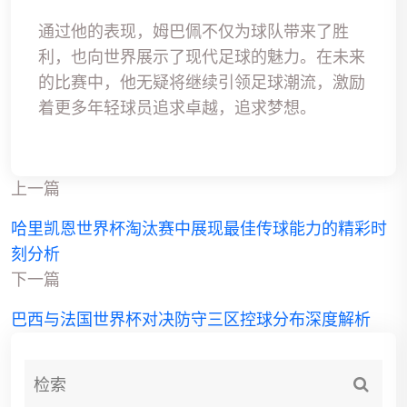
通过他的表现，姆巴佩不仅为球队带来了胜
利，也向世界展示了现代足球的魅力。在未来
的比赛中，他无疑将继续引领足球潮流，激励
着更多年轻球员追求卓越，追求梦想。
上一篇
哈里凯恩世界杯淘汰赛中展现最佳传球能力的精彩时
刻分析
下一篇
巴西与法国世界杯对决防守三区控球分布深度解析