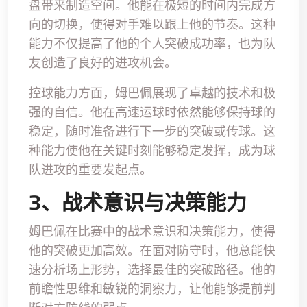
盘带来制造空间。他能在极短的时间内完成方
向的切换，使得对手难以跟上他的节奏。这种
能力不仅提高了他的个人突破成功率，也为队
友创造了良好的进攻机会。
控球能力方面，姆巴佩展现了卓越的技术和极
强的自信。他在高速运球时依然能够保持球的
稳定，随时准备进行下一步的突破或传球。这
种能力使他在关键时刻能够稳定发挥，成为球
队进攻的重要发起点。
3、战术意识与决策能力
姆巴佩在比赛中的战术意识和决策能力，使得
他的突破更加高效。在面对防守时，他总能快
速分析场上形势，选择最佳的突破路径。他的
前瞻性思维和敏锐的洞察力，让他能够提前判