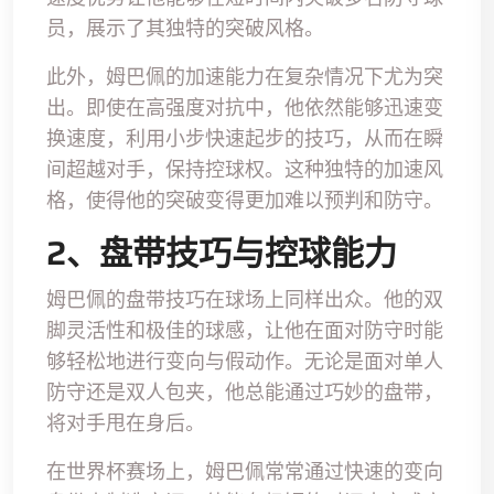
员，展示了其独特的突破风格。
此外，姆巴佩的加速能力在复杂情况下尤为突
出。即使在高强度对抗中，他依然能够迅速变
换速度，利用小步快速起步的技巧，从而在瞬
间超越对手，保持控球权。这种独特的加速风
格，使得他的突破变得更加难以预判和防守。
2、盘带技巧与控球能力
姆巴佩的盘带技巧在球场上同样出众。他的双
脚灵活性和极佳的球感，让他在面对防守时能
够轻松地进行变向与假动作。无论是面对单人
防守还是双人包夹，他总能通过巧妙的盘带，
将对手甩在身后。
在世界杯赛场上，姆巴佩常常通过快速的变向