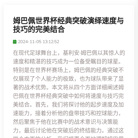
姆巴佩世界杯经典突破演绎速度与
技巧的完美结合
2024-11-05 13:12:52
在现代足球舞台上，基利安·姆巴佩以其惊人的
速度和精湛的技巧成为一位备受瞩目的球星。
特别是在世界杯赛场上，姆巴佩的经典突破不
仅展现了个人能力的极致，也为球队带来了显
著的战术优势。本文将从四个方面详细阐述姆
巴佩在世界杯经典突破中如何将速度与技巧完
美结合。首先，我们将探讨他的起步速度及加
速能力，接着分析他的盘带技巧和控球能力，
然后聚焦于他在比赛中的战术意识与决策能
力，最后讨论他在突破后的终结能力。通过这