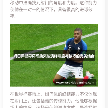
移动中准确找到射门的角度和力度。这种能力
使他在一对一的情况下，具备很高的进球效
率。
在世界杯赛场上，姆巴佩的终结能力不仅体现
在射门上，还包括他的传球能力。他能够根据
场上的情况，选择最佳的进攻方式，是选择射