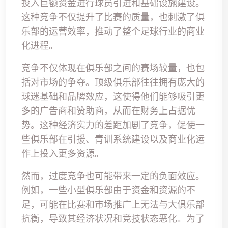
投入巨额资金进行球员引进和基础设施建设。
这种竞争不仅提升了比赛的质量，也刺激了俱
乐部的运营效率，推动了整个足球行业的商业
化进程。
竞争不仅体现在俱乐部之间的赛场较量，也包
括对市场的争夺。顶级俱乐部往往拥有庞大的
球迷基础和品牌效应，这使得他们能够吸引更
多的广告商和赞助商，从而在财务上占据优
势。这种经济实力的差距加剧了竞争，促使一
些俱乐部在引援、青训系统建设以及商业化运
作上投入更多资源。
然而，过度竞争也可能带来一定的负面效应。
例如，一些小型俱乐部由于资金和资源的不
足，可能在比赛和市场推广上无法与大俱乐部
抗衡，导致其经济状况和竞技状态恶化。为了