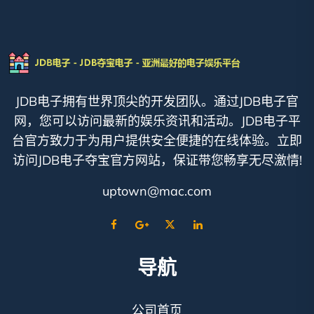
JDB电子拥有世界顶尖的开发团队。通过JDB电子官
网，您可以访问最新的娱乐资讯和活动。JDB电子平
台官方致力于为用户提供安全便捷的在线体验。立即
访问JDB电子夺宝官方网站，保证带您畅享无尽激情!
uptown@mac.com
导航
公司首页