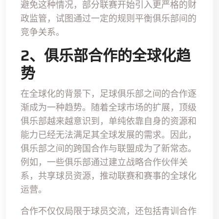
避免这种情况，部分联赛开始引入更严格的财
政监管，试图通过一定的规则平衡俱乐部间的
竞争关系。
2、俱乐部合作的全球化趋
势
在全球化的背景下，足球俱乐部之间的合作逐
渐成为一种趋势。随着全球市场的扩展，顶级
俱乐部越来越意识到，单纯依靠自身的资源和
能力已经无法满足其全球发展的需求。因此，
俱乐部之间的跨国合作与联盟成为了新常态。
例如，一些俱乐部通过建立战略合作伙伴关
系，共享球员资源，推动联赛和赛事的全球化
运营。
合作不仅仅局限于球员交流，还包括青训合作