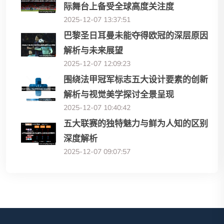
际舞台上备受全球高度关注度
2025-12-07 13:37:51
巴黎圣日耳曼未能夺得欧冠的深层原因
解析与未来展望
2025-12-07 12:09:23
围绕法甲冠军标志五大设计要素的创新
解析与视觉美学探讨全景呈现
2025-12-07 10:40:42
五大联赛的独特魅力与鲜为人知的区别
深度解析
2025-12-07 09:07:57