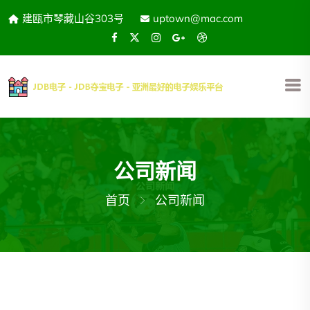
建瓯市琴藏山谷303号
uptown@mac.com
公司新闻
首页
公司新闻