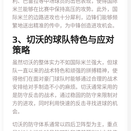
利、巴雷拉等中场球员的出色表现，使得国际
米兰能够在比赛中保持高压的攻势。此外，国
际米兰的边路进攻也十分犀利，边锋们能够频
繁地送出精准的传中，为中锋创造进攻机会。
3、切沃的球队特色与应对
策略
虽然切沃的整体实力不如国际米兰强大，但球
队一直以来的战术特色和顽强的拼搏精神，使
得他们在面对豪门球队时能够通过合理的战术
安排给对手制造不小的麻烦。切沃通常采用的
是防守反击的战术，通过稳固的防守来限制对
方的进攻，同时利用快速的反击寻找进球的机
会。
切沃的防守体系通常以四后卫阵型为主，重点