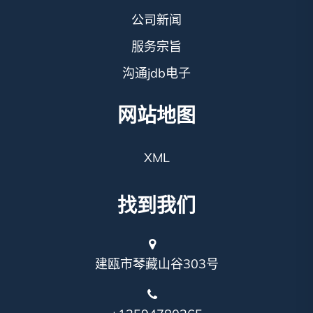
公司新闻
服务宗旨
沟通jdb电子
网站地图
XML
找到我们
建瓯市琴藏山谷303号