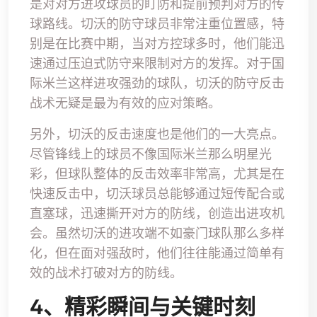
是对对方进攻球员的盯防和提前预判对方的传
球路线。切沃的防守球员非常注重位置感，特
别是在比赛中期，当对方控球多时，他们能迅
速通过压迫式防守来限制对方的发挥。对于国
际米兰这样进攻强劲的球队，切沃的防守反击
战术无疑是最为有效的应对策略。
另外，切沃的反击速度也是他们的一大亮点。
尽管锋线上的球员不像国际米兰那么明星光
彩，但球队整体的反击效率非常高，尤其是在
快速反击中，切沃球员总能够通过短传配合或
直塞球，迅速撕开对方的防线，创造出进攻机
会。虽然切沃的进攻端不如豪门球队那么多样
化，但在面对强敌时，他们往往能通过简单有
效的战术打破对方的防线。
4、精彩瞬间与关键时刻