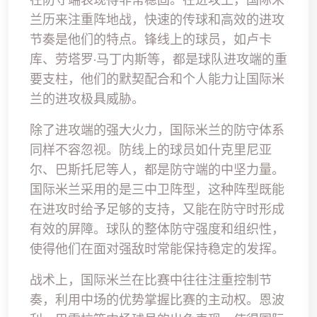
兰历来注重阵地战，快速的传球和高效的进攻
节奏是他们的特点。锋线上的球员，如卢卡
库、劳塔罗·马丁内斯等，都是球队进攻端的重
要支柱，他们的默契配合和个人能力让国际米
兰的进攻极具威胁。
除了进攻端的强大火力，国际米兰的防守体系
同样不容忽视。防线上的球员如什克里尼亚
尔、巴斯托尼等人，都是防守端的中坚力量。
国际米兰采用的是三中卫阵型，这种阵型既能
在进攻时给予足够的支持，又能在防守时形成
有效的屏障。球队的整体防守强度和组织性，
使得他们在面对强敌时常能保持稳定的发挥。
战术上，国际米兰在比赛中往往注重控制节
奏，利用中场的优势掌握比赛的主动权。恩波