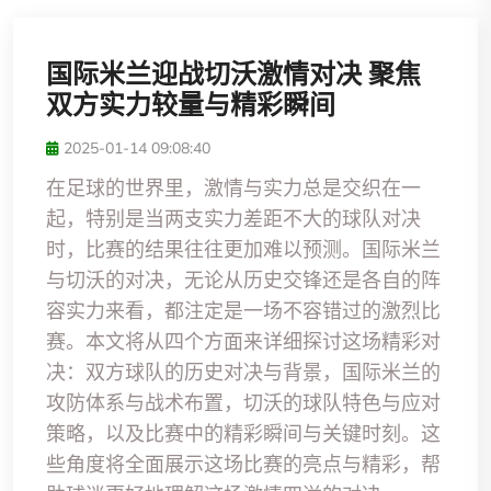
国际米兰迎战切沃激情对决 聚焦
双方实力较量与精彩瞬间
2025-01-14 09:08:40
在足球的世界里，激情与实力总是交织在一
起，特别是当两支实力差距不大的球队对决
时，比赛的结果往往更加难以预测。国际米兰
与切沃的对决，无论从历史交锋还是各自的阵
容实力来看，都注定是一场不容错过的激烈比
赛。本文将从四个方面来详细探讨这场精彩对
决：双方球队的历史对决与背景，国际米兰的
攻防体系与战术布置，切沃的球队特色与应对
策略，以及比赛中的精彩瞬间与关键时刻。这
些角度将全面展示这场比赛的亮点与精彩，帮