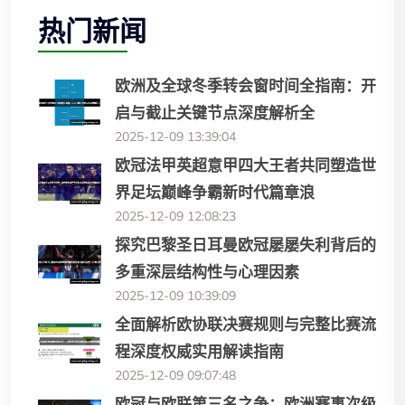
热门新闻
欧洲及全球冬季转会窗时间全指南：开
启与截止关键节点深度解析全
2025-12-09 13:39:04
欧冠法甲英超意甲四大王者共同塑造世
界足坛巅峰争霸新时代篇章浪
2025-12-09 12:08:23
探究巴黎圣日耳曼欧冠屡屡失利背后的
多重深层结构性与心理因素
2025-12-09 10:39:09
全面解析欧协联决赛规则与完整比赛流
程深度权威实用解读指南
2025-12-09 09:07:48
欧冠与欧联第三名之争：欧洲赛事次级