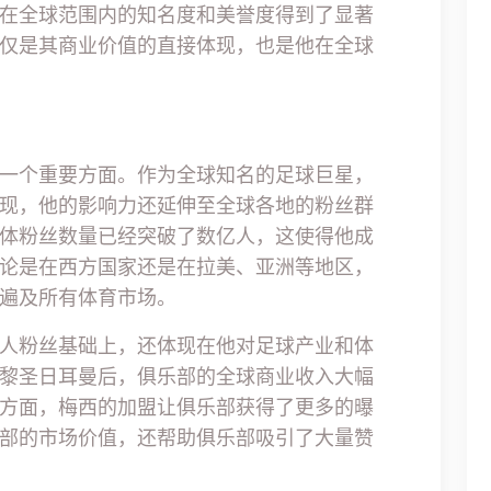
在全球范围内的知名度和美誉度得到了显著
仅是其商业价值的直接体现，也是他在全球
一个重要方面。作为全球知名的足球巨星，
现，他的影响力还延伸至全球各地的粉丝群
体粉丝数量已经突破了数亿人，这使得他成
论是在西方国家还是在拉美、亚洲等地区，
遍及所有体育市场。
人粉丝基础上，还体现在他对足球产业和体
黎圣日耳曼后，俱乐部的全球商业收入大幅
方面，梅西的加盟让俱乐部获得了更多的曝
部的市场价值，还帮助俱乐部吸引了大量赞