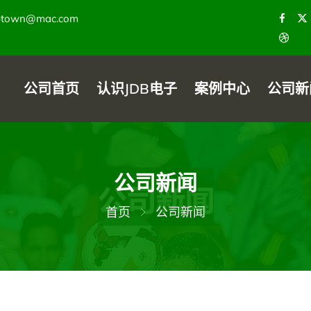
ptown@mac.com
公司首页
认识JDB电子
案例中心
公司新
公司新闻
首页
公司新闻