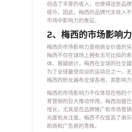
创造了丰厚的收入，也使得这些品牌
提升。因此，梅西的品牌代言收入不
市场中影响力的象征。
2、梅西的市场影响力
梅西的市场影响力是他商业价值的另
梅西不仅在球场上拥有无可比拟的表
体。根据统计，梅西在全球的社交媒
为了全球最受欢迎的运动员之一。无
梅西的粉丝遍布全球各地，其影响力
梅西的市场影响力不仅体现在他的个
育营销的巨大推动作用。梅西加盟巴
增长，尤其是在品牌推广和市场营销
光度和关注度。梅西不仅提高了俱乐
助商和广告商的青睐。