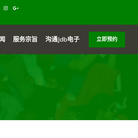
闻
服务宗旨
沟通jdb电子
立即预约