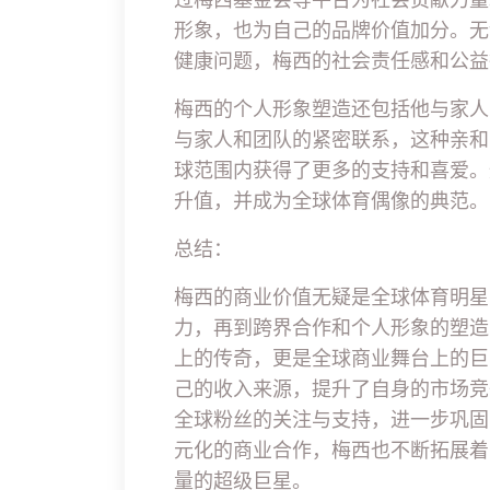
形象，也为自己的品牌价值加分。无
健康问题，梅西的社会责任感和公益
梅西的个人形象塑造还包括他与家人
与家人和团队的紧密联系，这种亲和
球范围内获得了更多的支持和喜爱。
升值，并成为全球体育偶像的典范。
总结：
梅西的商业价值无疑是全球体育明星
力，再到跨界合作和个人形象的塑造
上的传奇，更是全球商业舞台上的巨
己的收入来源，提升了自身的市场竞
全球粉丝的关注与支持，进一步巩固
元化的商业合作，梅西也不断拓展着
量的超级巨星。