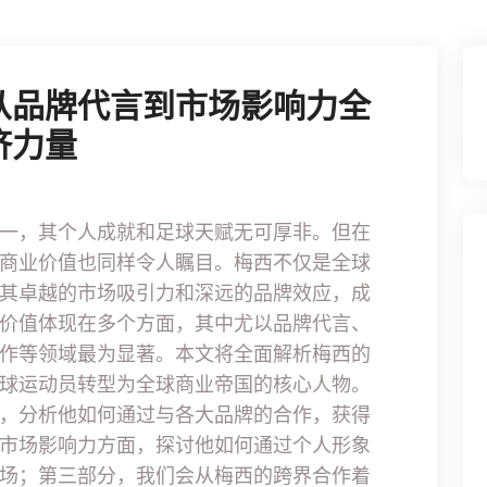
从品牌代言到市场影响力全
济力量
一，其个人成就和足球天赋无可厚非。但在
商业价值也同样令人瞩目。梅西不仅是全球
其卓越的市场吸引力和深远的品牌效应，成
价值体现在多个方面，其中尤以品牌代言、
作等领域最为显著。本文将全面解析梅西的
球运动员转型为全球商业帝国的核心人物。
，分析他如何通过与各大品牌的合作，获得
市场影响力方面，探讨他如何通过个人形象
场；第三部分，我们会从梅西的跨界合作着