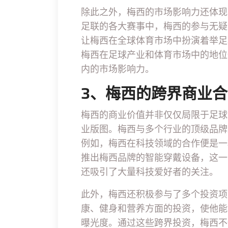
除此之外，梅西的市场影响力还体现
足联的各大赛事中，梅西的参与无疑
让梅西在全球体育市场中扮演着举足
梅西在足球产业和体育市场中的地位
内的市场影响力。
3、梅西的跨界商业
梅西的商业价值并非仅仅局限于足球
业版图。梅西与多个行业的顶级品牌
例如，梅西在科技领域的合作便是一
推出梅西品牌的智能穿戴设备，这一
还吸引了大量科技爱好者的关注。
此外，梅西还积极参与了多个投资项
康、健身和营养方面的投资，使他能
曝光度。通过这些跨界投资，梅西不