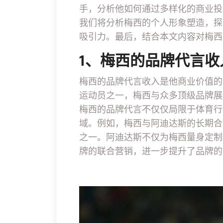
手，分析他如何通过多样化的商业投
我们将分析梅西的个人形象塑造，探
吸引力。最后，结合本文内容对梅西
1、梅西的品牌代言收
梅西的品牌代言收入是他商业价值的
运动员之一，梅西与众多顶级品牌展
梅西的品牌代言不仅仅局限于体育行
域。例如，梅西与阿迪达斯的长期合
之一。阿迪达斯不仅为梅西量身定制
牌的联合营销，进一步提升了品牌的