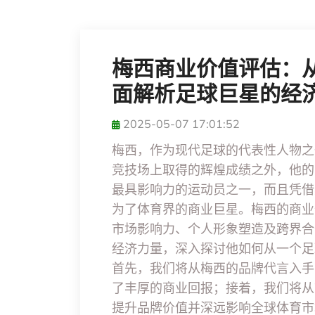
梅西商业价值评估：
面解析足球巨星的经
2025-05-07 17:01:52
梅西，作为现代足球的代表性人物之
竞技场上取得的辉煌成绩之外，他的
最具影响力的运动员之一，而且凭借
为了体育界的商业巨星。梅西的商业
市场影响力、个人形象塑造及跨界合
经济力量，深入探讨他如何从一个足
首先，我们将从梅西的品牌代言入手
了丰厚的商业回报；接着，我们将从
提升品牌价值并深远影响全球体育市