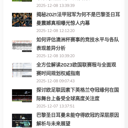
2025-12-08 13:39:39
揭秘2021法甲冠军为何不是巴黎圣日耳
曼震撼真相曝光惊人内幕
2025-12-08 12:12:20
如何评估澳洲杯赛事的竞技水平与各队
表现差异分析
2025-12-08 10:39:20
全方位解读2023欧国联赛程与全面观
赛时间规划权威指南
2025-12-08 09:07:43
探讨欧足联因素下英格兰夺冠缘何在国
际舞台上备受全球高度关注度
2025-12-07 13:37:51
巴黎圣日耳曼未能夺得欧冠的深层原因
解析与未来展望