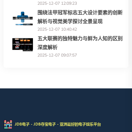
2025-12-07 12:09:23
围绕法甲冠军标志五大设计要素的创新
解析与视觉美学探讨全景呈现
2025-12-07 10:40:42
五大联赛的独特魅力与鲜为人知的区别
深度解析
2025-12-07 09:07:57