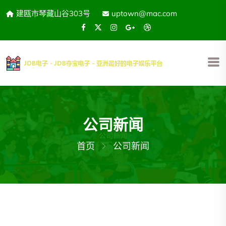
建瓯市琴藏山谷303号
uptown@mac.com
公司新闻
首页
公司新闻