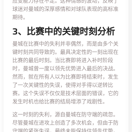
应变能力存在不足。这种情感的波动，反映了
球迷对曼城的深厚感情和对球队表现的高标准
期待。
3、比赛中的关键时刻分析
曼城在比赛中的失利并非偶然，而是由多个关
键时刻共同导致的。最具决定性的一刻出现在
比赛的最后时刻。当比赛即将进入补时阶段
时，曼城曾一度以领先优势进入最后的决战。
然而，就在所有人以为比赛即将结束时，发生
了一次关键性的失误，使得对手得以逆转比
赛。这个失误不仅仅是技术层面的错误，它的
发生时机也给比赛的结局增添了戏剧性。
这一时刻的失利，源自曼城在防守端的疏忽。
尽管曼城在进攻上创造了多次机会，但由于防
守端的紧张失误，最终未能保持住领先优势。