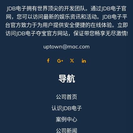
JDB电子拥有世界顶尖的开发团队。通过JDB电子官
网，您可以访问最新的娱乐资讯和活动。JDB电子平
台官方致力于为用户提供安全便捷的在线体验。立即
访问JDB电子夺宝官方网站，保证带您畅享无尽激情!
uptown@mac.com
导航
公司首页
认识JDB电子
案例中心
公司新闻