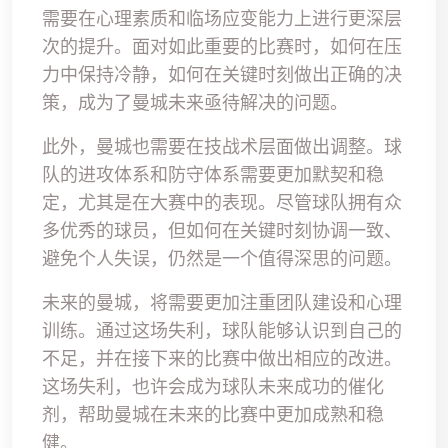
需要在心理素质和临场应变能力上进行更深层
次的提升。面对如此重要的比赛时，如何在压
力中保持冷静，如何在关键时刻做出正确的决
策，成为了曼城未来亟待解决的问题。
此外，曼城也需要在技战术层面做出调整。球
队的进攻体系和防守体系需要更加默契和稳
定，尤其是在大赛中的表现。尽管球队拥有众
多优秀的球员，但如何在关键时刻协调一致、
避免个人失误，仍然是一个值得深思的问题。
未来的曼城，将需要更加注重团队建设和心理
训练。通过这场失利，球队能够认识到自己的
不足，并在接下来的比赛中做出相应的改进。
这场失利，也许会成为球队未来成功的催化
剂，帮助曼城在未来的比赛中更加成熟和稳
健。