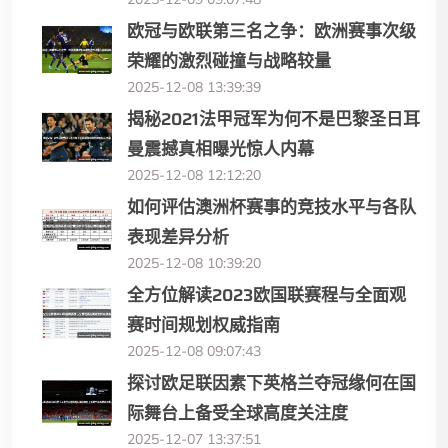
欧冠与欧联第三名之争：欧洲赛事次级
荣耀的激烈碰撞与战略较量
2025-12-08 13:39:39
揭秘2021法甲冠军为何不是巴黎圣日耳
曼震撼真相曝光惊人内幕
2025-12-08 12:12:20
如何评估澳洲杯赛事的竞技水平与各队
表现差异分析
2025-12-08 10:39:20
全方位解读2023欧国联赛程与全面观
赛时间规划权威指南
2025-12-08 09:07:43
探讨欧足联因素下英格兰夺冠缘何在国
际舞台上备受全球高度关注度
2025-12-07 13:37:51