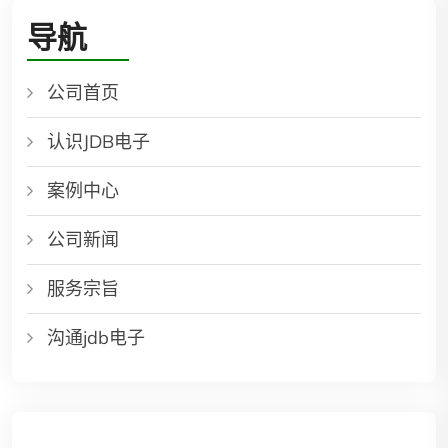
导航
公司首页
认识JDB电子
案例中心
公司新闻
服务宗旨
沟通jdb电子