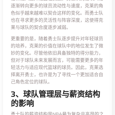
逐渐转向更多的球员流动性与速度，克莱的角
色似乎越来越难以契合这样的变化。而勇士队
也在寻求更多的灵活性与阵容深度，这使得克
莱与球队的契合度逐步减弱。
更重要的是，随着勇士队逐步提升对年轻球员
的培养，克莱的价值在球队中的地位发生了微
妙的变化。尽管他依旧具备独特的得分能力，
但对于球队未来发展而言，可能需要更多的年
轻活力与适应现代篮球的球员。因此，克莱选
择离开勇士，也许是为了寻找一个更加适合自
己角色定位的球队。
3、球队管理层与薪资结构
的影响
勇士队的薪资结构是NBA最为复杂且高昂的之