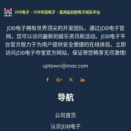
JDB电子拥有世界顶尖的开发团队。通过JDB电子官
网，您可以访问最新的娱乐资讯和活动。JDB电子平
台官方致力于为用户提供安全便捷的在线体验。立即
访问JDB电子夺宝官方网站，保证带您畅享无尽激情!
uptown@mac.com
导航
公司首页
认识JDB电子