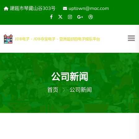
建瓯市琴藏山谷303号
uptown@mac.com
公司新闻
首页
公司新闻