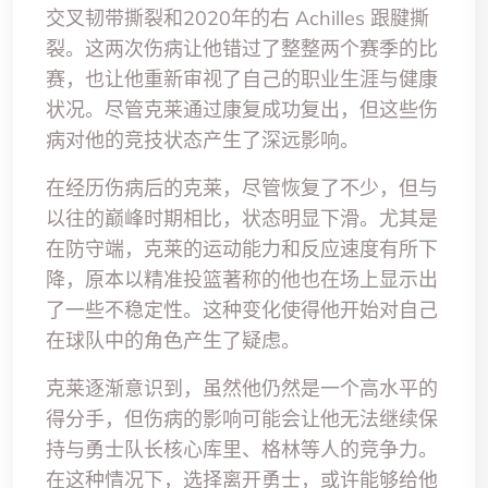
交叉韧带撕裂和2020年的右 Achilles 跟腱撕
裂。这两次伤病让他错过了整整两个赛季的比
赛，也让他重新审视了自己的职业生涯与健康
状况。尽管克莱通过康复成功复出，但这些伤
病对他的竞技状态产生了深远影响。
在经历伤病后的克莱，尽管恢复了不少，但与
以往的巅峰时期相比，状态明显下滑。尤其是
在防守端，克莱的运动能力和反应速度有所下
降，原本以精准投篮著称的他也在场上显示出
了一些不稳定性。这种变化使得他开始对自己
在球队中的角色产生了疑虑。
克莱逐渐意识到，虽然他仍然是一个高水平的
得分手，但伤病的影响可能会让他无法继续保
持与勇士队长核心库里、格林等人的竞争力。
在这种情况下，选择离开勇士，或许能够给他