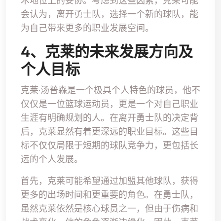
术地位上的妥协。考虑到这些因素，克莱可能
会认为，离开勇士队，选择一个新的球队，能
为自己带来更多的职业发展空间。
4、克莱的未来发展方向及
个人目标
克莱·汤普森是一个极具个人特色的球员，他不
仅仅是一位篮球运动员，更是一个对自己职业
生涯有明确规划的人。在离开勇士队的决定背
后，克莱显然有着更深远的职业目标。这些目
标不仅仅局限于短期的球队竞争力，更包括长
远的个人发展。
首先，克莱可能希望通过加盟其他球队，获得
更多的出场时间和更重要的角色。在勇士队，
虽然克莱依然是核心球员之一，但由于伤病和