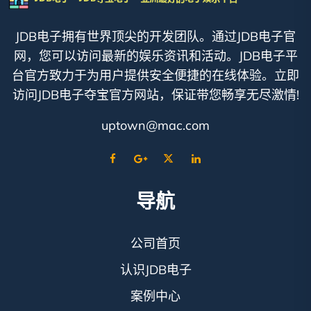
JDB电子拥有世界顶尖的开发团队。通过JDB电子官
网，您可以访问最新的娱乐资讯和活动。JDB电子平
台官方致力于为用户提供安全便捷的在线体验。立即
访问JDB电子夺宝官方网站，保证带您畅享无尽激情!
uptown@mac.com
导航
公司首页
认识JDB电子
案例中心