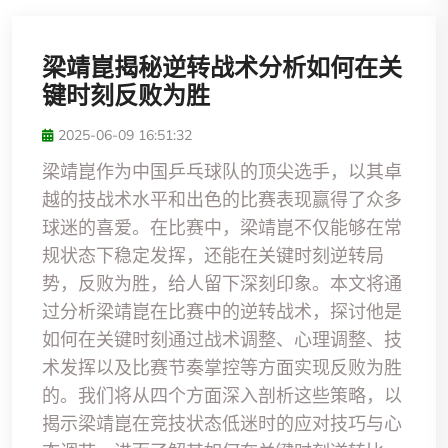
梁靖崑揭秘逆转战术分析如何在关
键时刻反败为胜
2025-06-09 16:51:32
梁靖崑作为中国乒乓球队的顶尖选手，以其卓
越的技战术水平和出色的比赛表现赢得了众多
球迷的喜爱。在比赛中，梁靖崑不仅能够在常
规状态下稳定发挥，还能在关键时刻逆转局
势，反败为胜，给人留下深刻印象。本文将通
过分析梁靖崑在比赛中的逆转战术，探讨他是
如何在关键时刻通过战术调整、心理调整、技
术发挥以及比赛节奏掌控等方面实现反败为胜
的。我们将从四个方面深入剖析这些策略，以
揭示梁靖崑在竞技状态低迷时的应对技巧与心