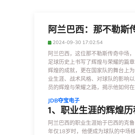
阿兰巴西：那不勒斯
2024-09-30 17:02:54
阿兰巴西，这位那不勒斯传奇中场，
足球历史上书写了辉煌与荣耀的篇章
辉煌的成就，更在国家队的舞台上为
业生涯、战术风格、对球队的影响以
员的辉煌与荣耀之路，揭示他如何在
JDB夺宝电子
1、职业生涯的辉煌历
阿兰巴西的职业生涯始于巴西的克鲁
年仅18岁时，他便成为球队的中场