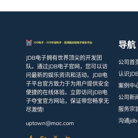
导航
JDB电子拥有世界顶尖的开发团
公司首
队。通过JDB电子官网，您可以访
认识JD
问最新的娱乐资讯和活动。JDB电
子平台官方致力于为用户提供安全
案例中
便捷的在线体验。立即访问JDB电
公司新
子夺宝官方网站，保证带您畅享无
服务宗
尽激情!
沟通jd
uptown@mac.com