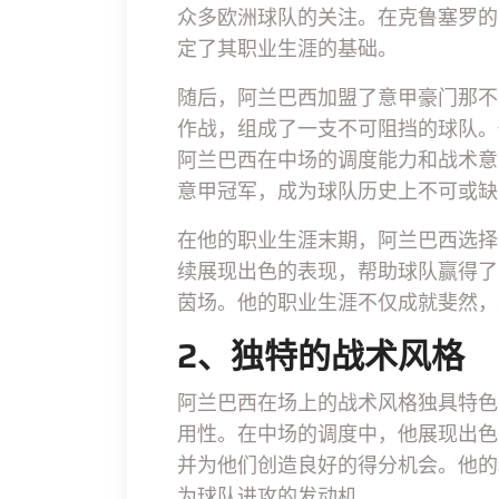
众多欧洲球队的关注。在克鲁塞罗的
定了其职业生涯的基础。
随后，阿兰巴西加盟了意甲豪门那不
作战，组成了一支不可阻挡的球队。
阿兰巴西在中场的调度能力和战术意识
意甲冠军，成为球队历史上不可或缺
在他的职业生涯末期，阿兰巴西选择
续展现出色的表现，帮助球队赢得了
茵场。他的职业生涯不仅成就斐然，
2、独特的战术风格
阿兰巴西在场上的战术风格独具特色
用性。在中场的调度中，他展现出色
并为他们创造良好的得分机会。他的
为球队进攻的发动机。