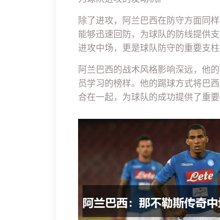
除了进攻，阿兰巴西在防守方面同样
能够迅速回防，为球队的防线提供支
进攻中场，更是球队防守的重要支柱
阿兰巴西的战术风格影响深远，他的
员学习的榜样。他的踢球方式将巴西
合在一起，为球队的成功提供了重要