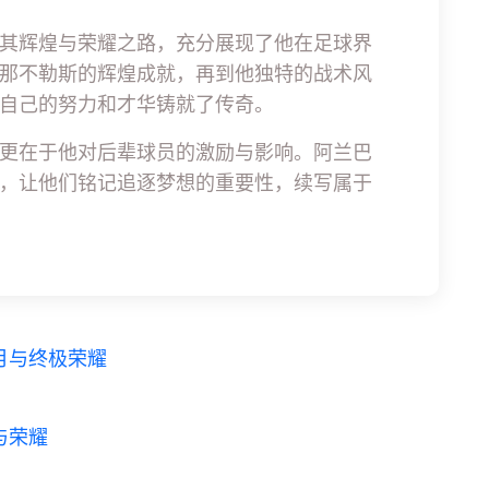
其辉煌与荣耀之路，充分展现了他在足球界
那不勒斯的辉煌成就，再到他独特的战术风
自己的努力和才华铸就了传奇。
更在于他对后辈球员的激励与影响。阿兰巴
，让他们铭记追逐梦想的重要性，续写属于
月与终极荣耀
与荣耀