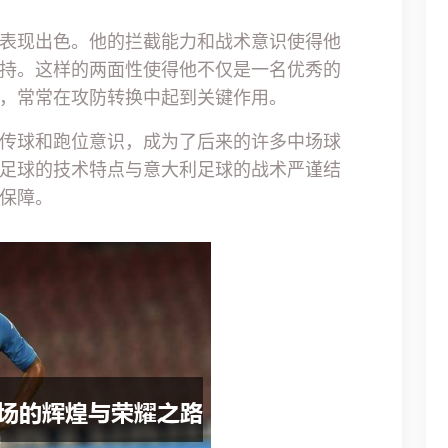
表现出色。他的拦截能力和战术意识使得他
持。这样的两面性使得他不仅是一名优秀的
，常常在攻防转换中起到关键作用。
传球和跑位意识，成为了后来的许多中场球
足球的技术特点与意大利足球的战术严谨结
保障。