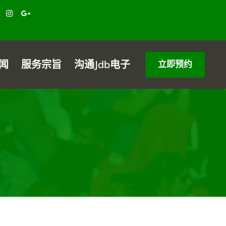
闻
服务宗旨
沟通jdb电子
立即预约