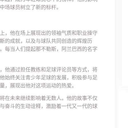
中场球员树立了新的标杆。
上，他在场上展现出的领袖气质和职业操守
斯的成就，以及与球队共同创造的辉煌历
。每当人们提起那不勒斯，阿兰巴西的名字
，他通过担任教练和足球评论员等方式，将
他始终关注青少年足球的发展，积极参与足
量，展现出他对这项运动的热爱。
将在未来继续影响着无数人。他的故事不仅
与奋斗的生动诠释，激励着一代又一代的球