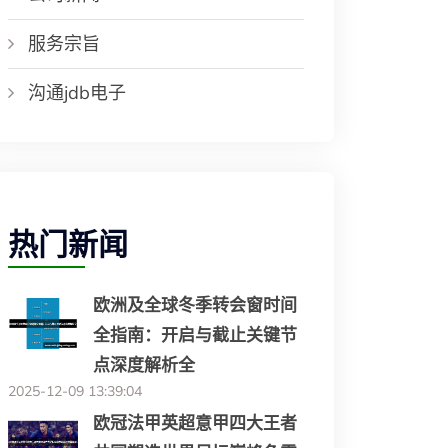
服务宗旨
沟通jdb电子
热门新闻
欧洲及全球冬季转会窗时间
全指南：开启与截止关键节
点深度解析全
2025-12-09 13:39:04
欧冠法甲英超意甲四大王者