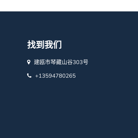
找到我们
建瓯市琴藏山谷303号
+13594780265