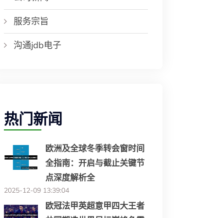
服务宗旨
沟通jdb电子
热门新闻
欧洲及全球冬季转会窗时间
全指南：开启与截止关键节
点深度解析全
2025-12-09 13:39:04
欧冠法甲英超意甲四大王者