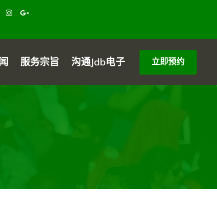
闻
服务宗旨
沟通jdb电子
立即预约