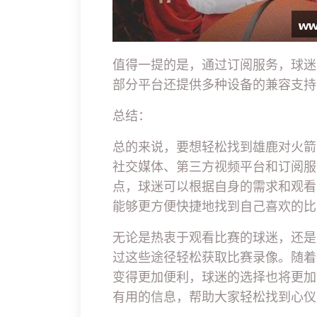
值得一提的是，通过订阅服务，球迷
部分平台还提供多种设备的兼容支持
总结：
总的来说，要想轻松找到雄鹿对火箭
社交媒体、第三方视频平台和订阅服
点，球迷可以根据自身的需求和观看
能够更方便快捷地找到自己喜欢的比
无论是热衷于观看比赛的球迷，还是
过这些途径轻松获取比赛录像。随着
变得更加便利，球迷的选择也将更加
有用的信息，帮助大家轻松找到心仪