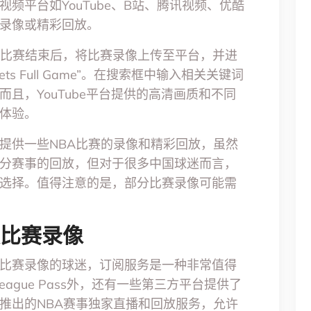
频平台如YouTube、B站、腾讯视频、优酷
录像或精彩回放。
迷会在比赛结束后，将比赛录像上传至平台，并进
kets Full Game”。在搜索框中输入相关关键词
且，YouTube平台提供的高清画质和不同
体验。
提供一些NBA比赛的录像和精彩回放，虽然
分赛事的回放，但对于很多中国球迷而言，
选择。值得注意的是，部分比赛录像可能需
取比赛录像
比赛录像的球迷，订阅服务是一种非常值得
ague Pass外，还有一些第三方平台提供了
推出的NBA赛事独家直播和回放服务，允许