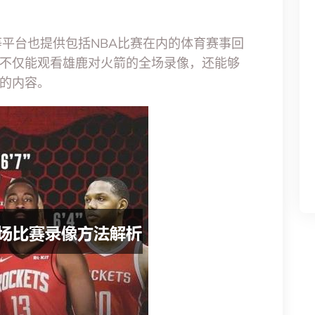
g TV等平台也提供包括NBA比赛在内的体育赛事回
不仅能观看雄鹿对火箭的全场录像，还能够
的内容。