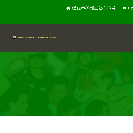
建瓯市琴藏山谷303号
u