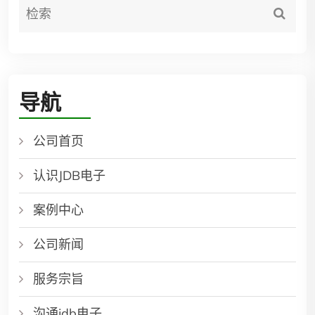
导航
公司首页
认识JDB电子
案例中心
公司新闻
服务宗旨
沟通jdb电子