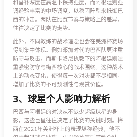
和替补深度在高温下保持强度，而阿根廷则强
调经验丰富的中场调度，以稳固阵型来抵御巴
西的冲击。两队在比赛节奏与策略上的差异，
往往决定了比赛的走势。
此外，不同教练的战术理念也会在美洲杯赛场
得到集中体现。例如邓加时代的巴西队更注重
防守与反击，而斯卡洛尼执教下的阿根廷则注
重紧密防守与梅西核心的战术围绕。这种战术
上的动态变化，使得每一次对决都不尽相同，
增加了比赛的不可预测性与观赏价值。
3、球星个人影响力解析
巴西与阿根廷的对决从不缺少超级球星的身
影，这些巨星往往决定了比赛的关键时刻。梅
西在2021年美洲杯上的表现堪称经典，他不