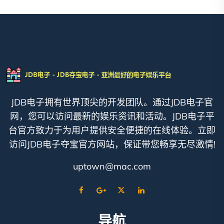
JDB电子拥有世界顶尖的开发团队。通过JDB电子官
网，您可以访问最新的娱乐资讯和活动。JDB电子平
台官方致力于为用户提供安全便捷的在线体验。立即
访问JDB电子夺宝官方网站，保证带您畅享无尽激情!
uptown@mac.com
导航