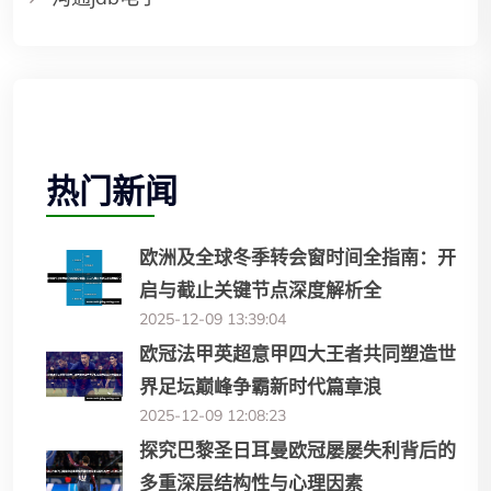
热门新闻
欧洲及全球冬季转会窗时间全指南：开
启与截止关键节点深度解析全
2025-12-09 13:39:04
欧冠法甲英超意甲四大王者共同塑造世
界足坛巅峰争霸新时代篇章浪
2025-12-09 12:08:23
探究巴黎圣日耳曼欧冠屡屡失利背后的
多重深层结构性与心理因素