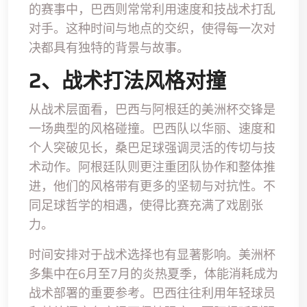
的赛事中，巴西则常常利用速度和技战术打乱
对手。这种时间与地点的交织，使得每一次对
决都具有独特的背景与故事。
2、战术打法风格对撞
从战术层面看，巴西与阿根廷的美洲杯交锋是
一场典型的风格碰撞。巴西队以华丽、速度和
个人突破见长，桑巴足球强调灵活的传切与技
术动作。阿根廷队则更注重团队协作和整体推
进，他们的风格带有更多的坚韧与对抗性。不
同足球哲学的相遇，使得比赛充满了戏剧张
力。
时间安排对于战术选择也有显著影响。美洲杯
多集中在6月至7月的炎热夏季，体能消耗成为
战术部署的重要参考。巴西往往利用年轻球员