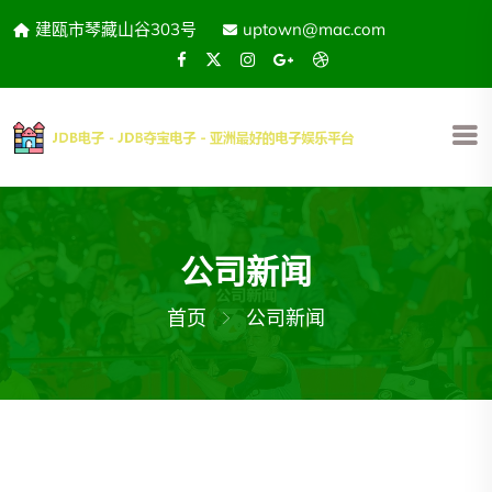
建瓯市琴藏山谷303号
uptown@mac.com
公司新闻
首页
公司新闻