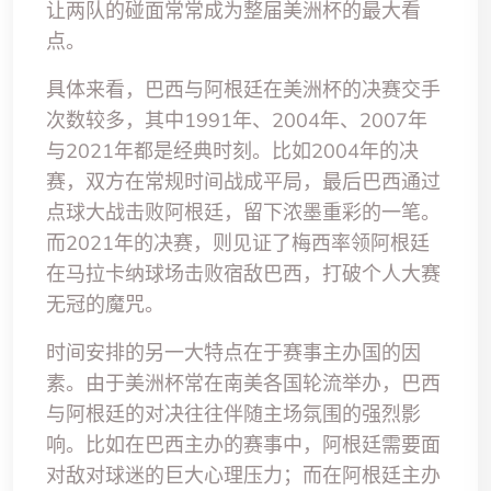
让两队的碰面常常成为整届美洲杯的最大看
点。
具体来看，巴西与阿根廷在美洲杯的决赛交手
次数较多，其中1991年、2004年、2007年
与2021年都是经典时刻。比如2004年的决
赛，双方在常规时间战成平局，最后巴西通过
点球大战击败阿根廷，留下浓墨重彩的一笔。
而2021年的决赛，则见证了梅西率领阿根廷
在马拉卡纳球场击败宿敌巴西，打破个人大赛
无冠的魔咒。
时间安排的另一大特点在于赛事主办国的因
素。由于美洲杯常在南美各国轮流举办，巴西
与阿根廷的对决往往伴随主场氛围的强烈影
响。比如在巴西主办的赛事中，阿根廷需要面
对敌对球迷的巨大心理压力；而在阿根廷主办