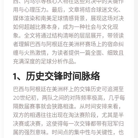
西、内马尔等核心人物在这些对决中的关键作
用与心理压力。最后，文章将结合球迷文化、
媒体渲染和南美足球情感背景，展现这场对决
如何超越比赛本身，成为一种社会与文化现
象。全文将通过结构清晰的层层展开，带领读
者理解巴西与阿根廷在美洲杯赛场上的宿命纠
缠与火热激情，为读者提供一篇全面、细致且
充满深度的足球分析作品。
1、历史交锋时间脉络
巴西与阿根廷在美洲杯上的交锋历史可追溯至
20世纪初，两队之间的对阵频率极高，几乎每
隔数届赛事就会狭路相逢。从时间安排来看，
双方的相遇往往出现在淘汰赛阶段，尤其是半
决赛或决赛，这使得每一次交锋都带有冠军归
属的强烈意味。时间点的集中性与关键性，也