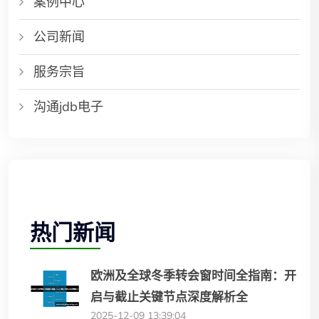
案例中心
公司新闻
服务宗旨
沟通jdb电子
热门新闻
欧洲及全球冬季转会窗时间全指南：开
启与截止关键节点深度解析全
2025-12-09 13:39:04