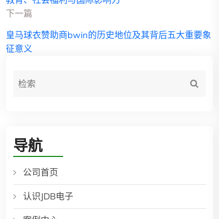
下一篇
皇马球衣赞助商bwin的历史地位及其背后五大重要象
征意义
导航
公司首页
认识JDB电子