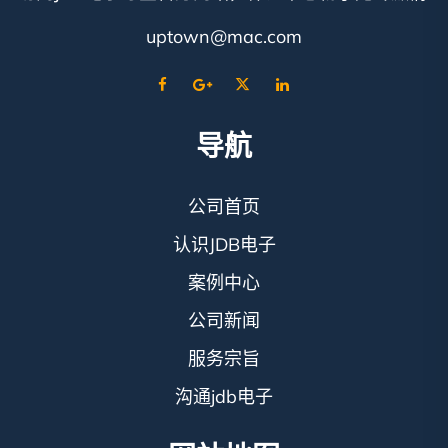
uptown@mac.com
导航
公司首页
认识JDB电子
案例中心
公司新闻
服务宗旨
沟通jdb电子