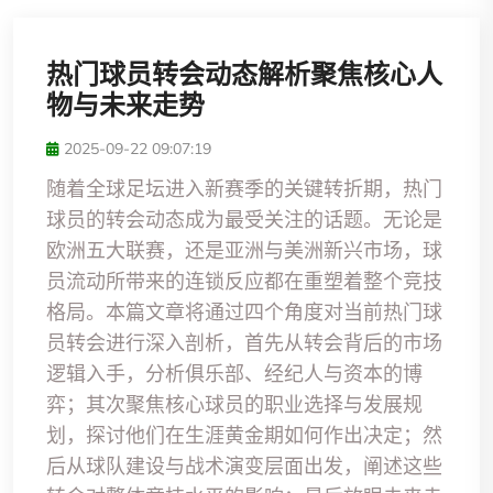
热门球员转会动态解析聚焦核心人
物与未来走势
2025-09-22 09:07:19
随着全球足坛进入新赛季的关键转折期，热门
球员的转会动态成为最受关注的话题。无论是
欧洲五大联赛，还是亚洲与美洲新兴市场，球
员流动所带来的连锁反应都在重塑着整个竞技
格局。本篇文章将通过四个角度对当前热门球
员转会进行深入剖析，首先从转会背后的市场
逻辑入手，分析俱乐部、经纪人与资本的博
弈；其次聚焦核心球员的职业选择与发展规
划，探讨他们在生涯黄金期如何作出决定；然
后从球队建设与战术演变层面出发，阐述这些