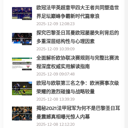
欧冠法甲英超意甲四大王者共同塑造世
界足坛巅峰争霸新时代篇章浪
2025-12-09 12:08:23
探究巴黎圣日耳曼欧冠屡屡失利背后的
多重深层结构性与心理因素
2025-12-09 10:39:09
全面解析欧协联决赛规则与完整比赛流
程深度权威实用解读指南
2025-12-09 09:07:48
欧冠与欧联第三名之争：欧洲赛事次级
荣耀的激烈碰撞与战略较量
2025-12-08 13:39:39
揭秘2021法甲冠军为何不是巴黎圣日耳
曼震撼真相曝光惊人内幕
2025-12-08 12:12:20