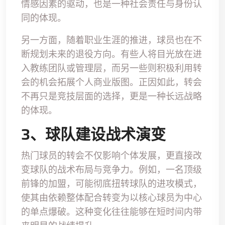
情感因素的驱动，也是一种社会责任与身份认
同的体现。
另一方面，随着职业生涯的推进，球员也在不
断规划未来的退役方向。有些人将目光放在进
入教练团队或管理层，而另一些则积极利用转
会的机会拓展个人商业版图。正因如此，转会
不再只是竞技层面的选择，更是一种长远战略
的体现。
3、球队建设战术演变
热门球员的转会不仅影响个体发展，更直接改
变球队的战术布局与竞争力。例如，一名顶级
前锋的加盟，可能彻底扭转球队的进攻模式，
使其由依赖整体配合转变为以核心球员为中心
的单点爆破。这种变化往往能够在短时间内带