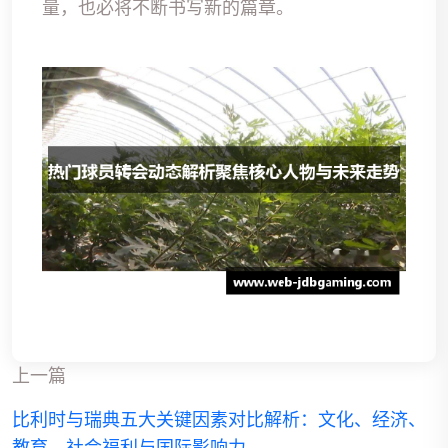
量，也必将不断书写新的篇章。
上一篇
比利时与瑞典五大关键因素对比解析：文化、经济、
教育、社会福利与国际影响力