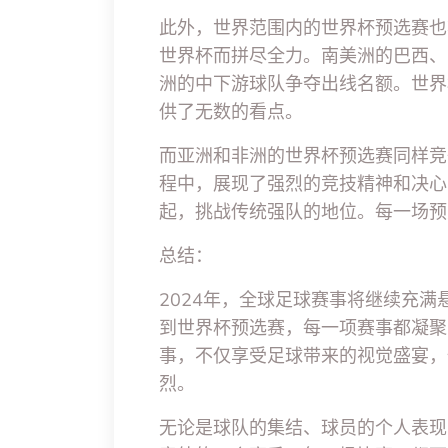
此外，世界范围内的世界杯预选赛也将
世界杯而拼尽全力。南美洲的巴西、
洲的中下游球队争夺出线名额。世界
供了无数的看点。
而亚洲和非洲的世界杯预选赛同样竞
程中，展现了强烈的竞技精神和决心
起，挑战传统强队的地位。每一场预
总结：
2024年，全球足球赛事将继续充
到世界杯预选赛，每一项赛事都凝聚
事，不仅享受足球带来的视觉盛宴，
烈。
无论是球队的集结、球员的个人表现