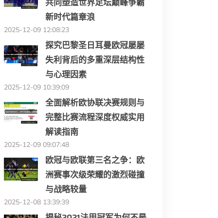
共同塑造世界足坛巅峰争霸
新时代篇章浪
2025-12-09 12:08:23
探究巴黎圣日耳曼欧冠屡屡
失利背后的多重深层结构性
与心理因素
2025-12-09 10:39:09
全面解析欧协联决赛规则与
完整比赛流程深度权威实用
解读指南
2025-12-09 09:07:48
欧冠与欧联第三名之争：欧
洲赛事次级荣耀的激烈碰撞
与战略较量
2025-12-08 13:39:39
揭秘2021法甲冠军为何不是