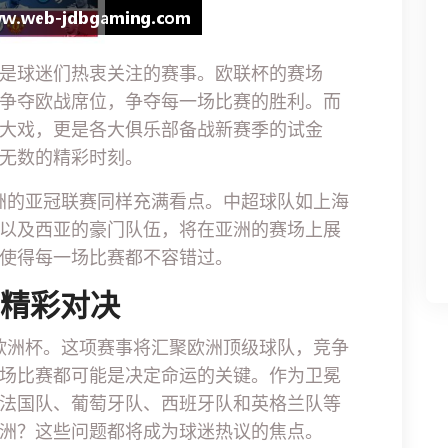
是球迷们热衷关注的赛事。欧联杯的赛场
争夺欧战席位，争夺每一场比赛的胜利。而
大戏，更是各大俱乐部备战新赛季的试金
无数的精彩时刻。
亚洲的亚冠联赛同样充满看点。中超球队如上海
以及西亚的豪门队伍，将在亚洲的赛场上展
使得每一场比赛都不容错过。
与精彩对决
是欧洲杯。这项赛事将汇聚欧洲顶级球队，竞争
场比赛都可能是决定命运的关键。作为卫冕
法国队、葡萄牙队、西班牙队和英格兰队等
洲？这些问题都将成为球迷热议的焦点。