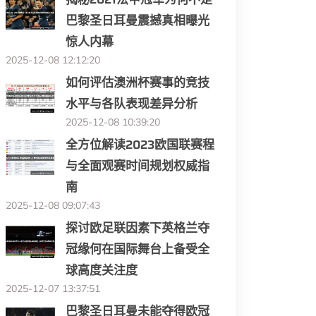
巴黎圣日耳曼震撼真相曝光
惊人内幕
2025-12-08 12:12:20
如何评估澳洲杯赛事的竞技
水平与各队表现差异分析
2025-12-08 10:39:20
全方位解读2023欧国联赛程
与全面观赛时间规划权威指
南
2025-12-08 09:07:43
探讨欧足联因素下英格兰夺
冠缘何在国际舞台上备受全
球高度关注度
2025-12-07 13:37:51
巴黎圣日耳曼未能夺得欧冠