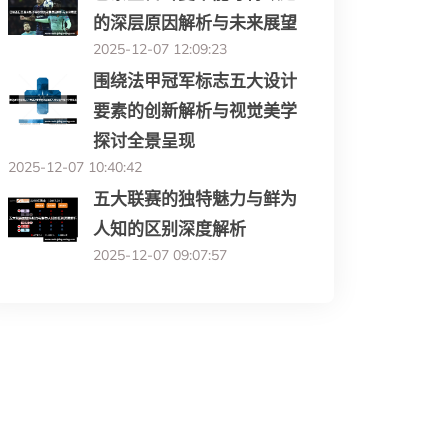
的深层原因解析与未来展望
2025-12-07 12:09:23
围绕法甲冠军标志五大设计
要素的创新解析与视觉美学
探讨全景呈现
2025-12-07 10:40:42
五大联赛的独特魅力与鲜为
人知的区别深度解析
2025-12-07 09:07:57