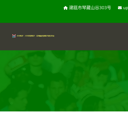
建瓯市琴藏山谷303号
u