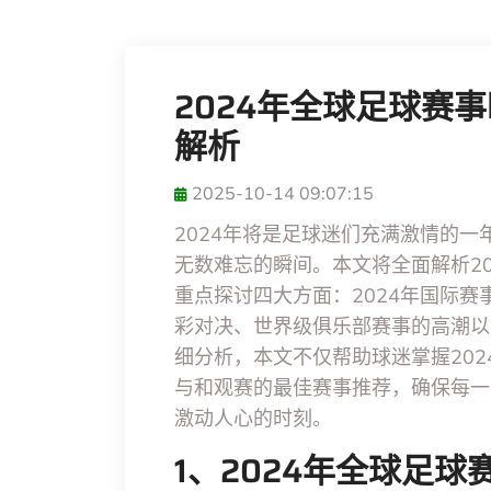
2024年全球足球赛
解析
2025-10-14 09:07:15
2024年将是足球迷们充满激情的
无数难忘的瞬间。本文将全面解析2
重点探讨四大方面：2024年国际
彩对决、世界级俱乐部赛事的高潮以
细分析，本文不仅帮助球迷掌握20
与和观赛的最佳赛事推荐，确保每一
激动人心的时刻。
1、2024年全球足