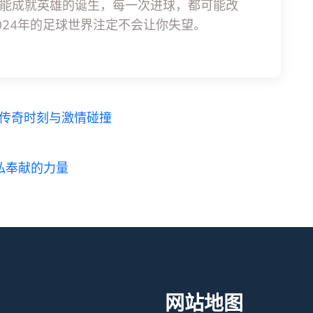
能成就英雄的诞生，每一次进球，都可能改
024年的足球世界注定不会让你失望。
的传奇时刻与激情碰撞
私奉献的力量
网站地图