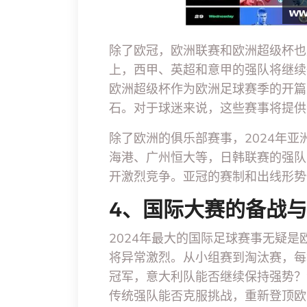
除了欧冠，欧洲联赛和欧洲超级杯也
上，西甲、英超和意甲的强队将继续
欧洲超级杯作为欧洲足球赛季的开篇
石。对于球迷来说，这些赛事将提供
除了欧洲的俱乐部赛事，2024年
海港、广州恒大等，日韩联赛的强队
开激烈竞争。亚冠的赛制和出线形势
4、国际大赛的备战
2024年最大的国际足球赛事无疑
将异常激烈。从小组赛到淘汰赛，每
冠军，意大利队能否继续保持强势？
传统强队能否克服挑战，重新登顶欧