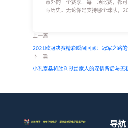
意外的一个赛季。每一场比赛，都可
写历史。无论你是支持哪个球队，2
上一篇
2021欧冠决赛精彩瞬间回顾：冠军之路
下一篇
小孔塞桑将胜利献给家人的深情背后与无
导航