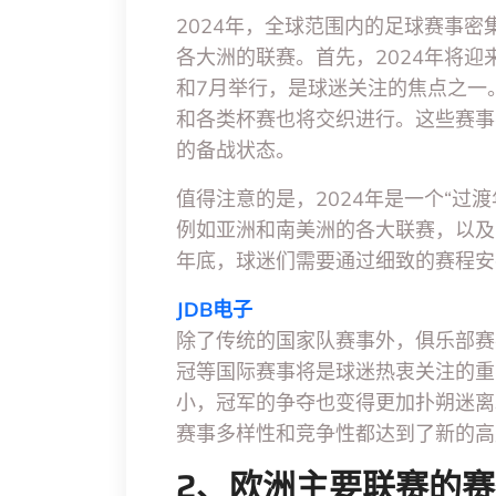
2024年，全球范围内的足球赛事
各大洲的联赛。首先，2024年将
和7月举行，是球迷关注的焦点之一
和各类杯赛也将交织进行。这些赛事
的备战状态。
值得注意的是，2024年是一个“过
例如亚洲和南美洲的各大联赛，以及
年底，球迷们需要通过细致的赛程安
JDB电子
除了传统的国家队赛事外，俱乐部赛
冠等国际赛事将是球迷热衷关注的重
小，冠军的争夺也变得更加扑朔迷离
赛事多样性和竞争性都达到了新的高
2、欧洲主要联赛的