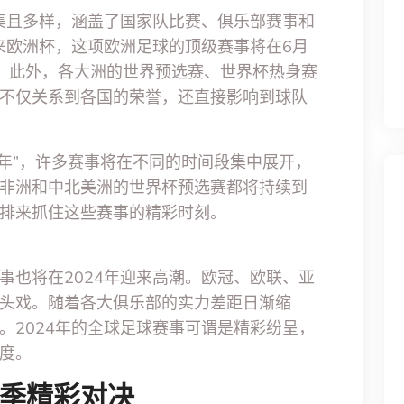
密集且多样，涵盖了国家队比赛、俱乐部赛事和
迎来欧洲杯，这项欧洲足球的顶级赛事将在6月
。此外，各大洲的世界预选赛、世界杯热身赛
不仅关系到各国的荣誉，还直接影响到球队
渡年”，许多赛事将在不同的时间段集中展开，
非洲和中北美洲的世界杯预选赛都将持续到
排来抓住这些赛事的精彩时刻。
事也将在2024年迎来高潮。欧冠、欧联、亚
头戏。随着各大俱乐部的实力差距日渐缩
。2024年的全球足球赛事可谓是精彩纷呈，
度。
赛季精彩对决