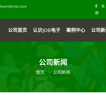
ptown@mac.com
公司首页
认识JDB电子
案例中心
公司新
公司新闻
首页
公司新闻