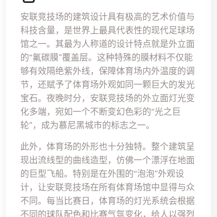
安联竞技场的建筑设计具有极高的艺术价值与
科技含量，是世界上最具代表性的现代足球场
馆之一。其最为人称道的设计特点就是外立面
的“氟碳膜”覆盖层。这种特殊的膜材料不仅能
够有效隔绝紫外线，保障体育场内外温度的调
节，还赋予了体育场外观如同一颗巨大的发光
宝石。夜晚时分，安联竞技场的外立面灯光变
化多端，宛如一个不断变幻色彩的“光之巨
轮”，成为慕尼黑城市的标志之一。
此外，体育场的外形也十分独特。整个建筑呈
现出流线型的曲线造型，仿佛一个漂浮在地面
的巨型飞船。特别是在外围的“泡泡”外观设
计，让安联竞技场在所有体育场馆中显得与众
不同。每当比赛日，体育场的灯光系统会根据
不同的球队配色和比赛气氛变化，给人以强烈