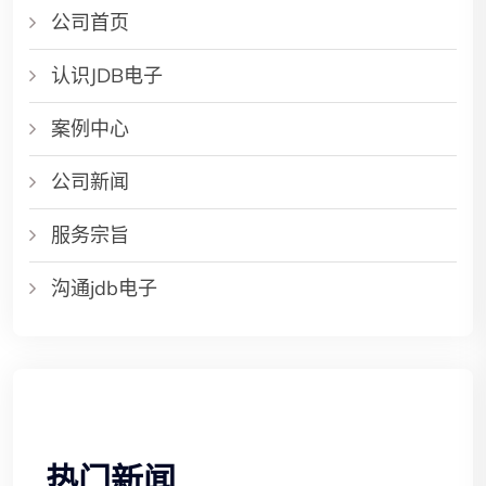
公司首页
认识JDB电子
案例中心
公司新闻
服务宗旨
沟通jdb电子
热门新闻