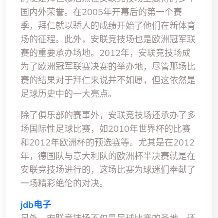
国内外荣誉。在2005年开幕后的第一个赛
季，拜仁就以骄人的成绩开始了他们在新体育
场的征程。此外，安联竞技场也是欧洲冠军联
赛的重要承办场地。2012年，安联竞技场成
为了欧洲冠军联赛决赛的举办地，尽管那场比
赛的结果对于拜仁来说并不如愿，但这依然是
足球历史中的一大亮点。
除了俱乐部的赛事外，安联竞技场还承办了多
场国际性足球比赛，如2010年世界杯的比赛
和2012年欧洲杯的预选赛等。尤其是在2012
年，德国队与意大利队的欧洲杯半决赛就是在
安联竞技场进行的，这场比赛为球迷们奉献了
一场精彩绝伦的对决。
jdb电子