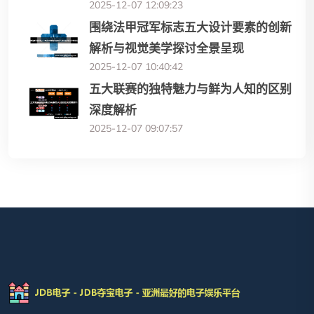
2025-12-07 12:09:23
围绕法甲冠军标志五大设计要素的创新
解析与视觉美学探讨全景呈现
2025-12-07 10:40:42
五大联赛的独特魅力与鲜为人知的区别
深度解析
2025-12-07 09:07:57