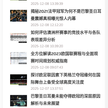
2025-12-08 13:39:39
揭秘2021法甲冠军为何不是巴黎圣日耳
曼震撼真相曝光惊人内幕
2025-12-08 12:12:20
如何评估澳洲杯赛事的竞技水平与各队
表现差异分析
2025-12-08 10:39:20
全方位解读2023欧国联赛程与全面观
赛时间规划权威指南
2025-12-08 09:07:43
探讨欧足联因素下英格兰夺冠缘何在国
际舞台上备受全球高度关注度
2025-12-07 13:37:51
巴黎圣日耳曼未能夺得欧冠的深层原因
解析与未来展望