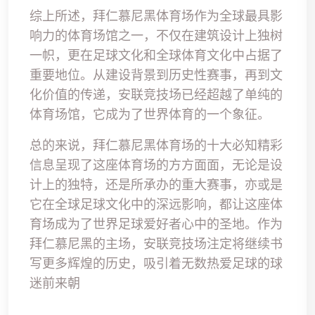
综上所述，拜仁慕尼黑体育场作为全球最具影
响力的体育场馆之一，不仅在建筑设计上独树
一帜，更在足球文化和全球体育文化中占据了
重要地位。从建设背景到历史性赛事，再到文
化价值的传递，安联竞技场已经超越了单纯的
体育场馆，它成为了世界体育的一个象征。
总的来说，拜仁慕尼黑体育场的十大必知精彩
信息呈现了这座体育场的方方面面，无论是设
计上的独特，还是所承办的重大赛事，亦或是
它在全球足球文化中的深远影响，都让这座体
育场成为了世界足球爱好者心中的圣地。作为
拜仁慕尼黑的主场，安联竞技场注定将继续书
写更多辉煌的历史，吸引着无数热爱足球的球
迷前来朝