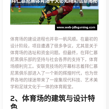
体育场的建设进程也并非一帆风顺。在最初的
设计阶段，项目遭遇了很多争议，尤其是关于
体育场的选址和资金问题。但最终，在拜仁慕
尼黑俱乐部的坚持与社会各界的支持下，体育
场顺利完工。安联竞技场的开幕标志着拜仁慕
尼黑俱乐部进入了一个新的辉煌时代，也为世
界各地的球迷带来了一座集现代科技、艺术美
学和足球文化于一体的体育殿堂。
2、体育场的建筑与设计特
色