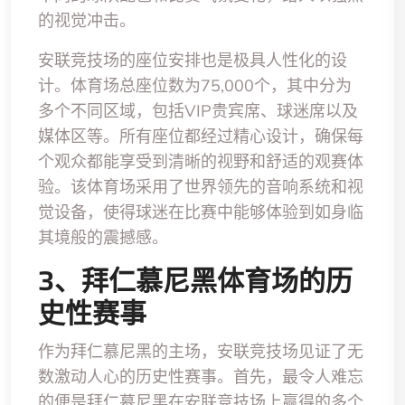
的视觉冲击。
安联竞技场的座位安排也是极具人性化的设
计。体育场总座位数为75,000个，其中分为
多个不同区域，包括VIP贵宾席、球迷席以及
媒体区等。所有座位都经过精心设计，确保每
个观众都能享受到清晰的视野和舒适的观赛体
验。该体育场采用了世界领先的音响系统和视
觉设备，使得球迷在比赛中能够体验到如身临
其境般的震撼感。
3、拜仁慕尼黑体育场的历
史性赛事
作为拜仁慕尼黑的主场，安联竞技场见证了无
数激动人心的历史性赛事。首先，最令人难忘
的便是拜仁慕尼黑在安联竞技场上赢得的多个