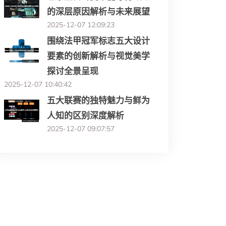
的深层原因解析与未来展望
2025-12-07 12:09:23
围绕法甲冠军标志五大设计
要素的创新解析与视觉美学
探讨全景呈现
2025-12-07 10:40:42
五大联赛的独特魅力与鲜为
人知的区别深度解析
2025-12-07 09:07:57