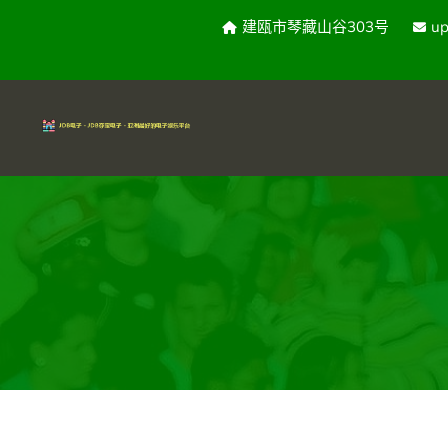
建瓯市琴藏山谷303号
u