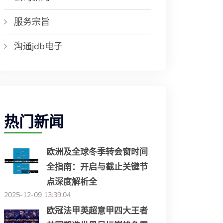
服务宗旨
沟通jdb电子
热门新闻
欧洲及全球冬季转会窗时间
全指南：开启与截止关键节
点深度解析全
2025-12-09 13:39:04
欧冠法甲英超意甲四大王者