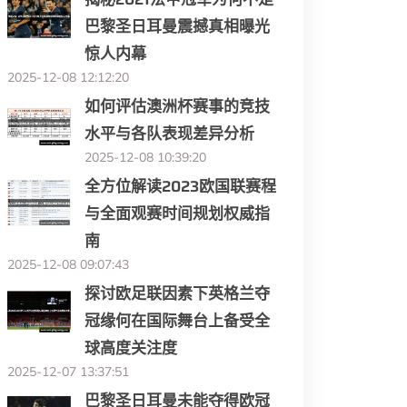
巴黎圣日耳曼震撼真相曝光
惊人内幕
2025-12-08 12:12:20
如何评估澳洲杯赛事的竞技
水平与各队表现差异分析
2025-12-08 10:39:20
全方位解读2023欧国联赛程
与全面观赛时间规划权威指
南
2025-12-08 09:07:43
探讨欧足联因素下英格兰夺
冠缘何在国际舞台上备受全
球高度关注度
2025-12-07 13:37:51
巴黎圣日耳曼未能夺得欧冠