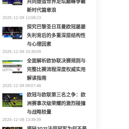
共同塑造世界足坛巅峰争霸
新时代篇章浪
2025-12-09 12:08:23
探究巴黎圣日耳曼欧冠屡屡
失利背后的多重深层结构性
与心理因素
2025-12-09 10:39:09
全面解析欧协联决赛规则与
完整比赛流程深度权威实用
解读指南
2025-12-09 09:07:48
欧冠与欧联第三名之争：欧
洲赛事次级荣耀的激烈碰撞
与战略较量
2025-12-08 13:39:39
揭秘2021法甲冠军为何不是