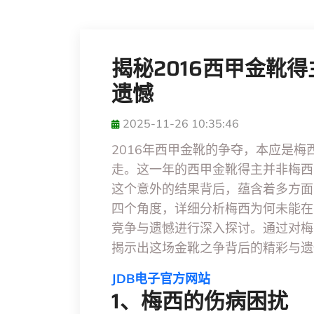
揭秘2016西甲金靴
遗憾
2025-11-26 10:35:46
2016年西甲金靴的争夺，本应是
走。这一年的西甲金靴得主并非梅西
这个意外的结果背后，蕴含着多方面
四个角度，详细分析梅西为何未能在
竞争与遗憾进行深入探讨。通过对梅
揭示出这场金靴之争背后的精彩与遗
JDB电子官方网站
1、梅西的伤病困扰