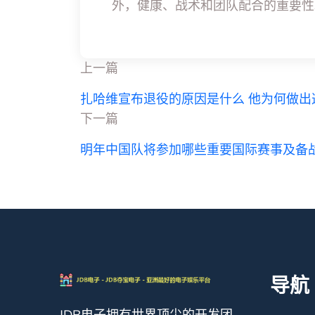
外，健康、战术和团队配合的重要性
上一篇
扎哈维宣布退役的原因是什么 他为何做出
下一篇
明年中国队将参加哪些重要国际赛事及备
导航
JDB电子拥有世界顶尖的开发团