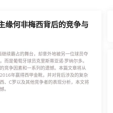
得主缘何非梅西背后的竞争与
梅西继续霸占的舞台，却意外地被另一位球员夺
，而是葡萄牙球员克里斯蒂亚诺·罗纳尔多。
的竞争因素和一系列的遗憾。本篇文章将从
2016年赢得西甲金靴，并对背后涉及的复杂
西、C罗以及其他竞争者的表现分析，本文将
憾。