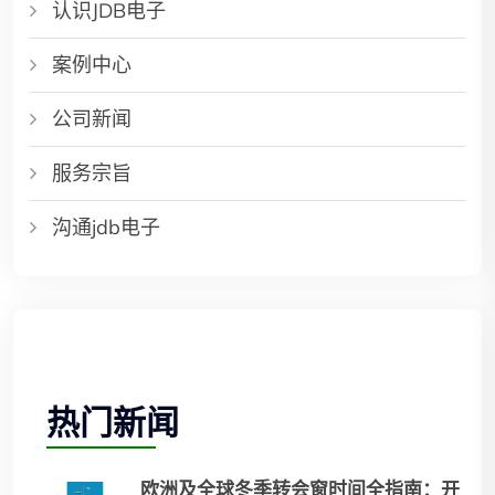
认识JDB电子
案例中心
公司新闻
服务宗旨
沟通jdb电子
热门新闻
欧洲及全球冬季转会窗时间全指南：开