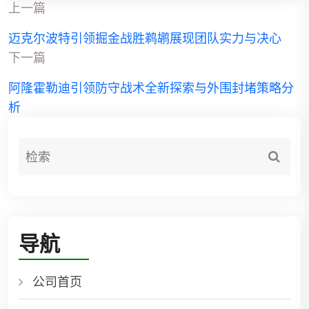
上一篇
迈克尔波特引领掘金战胜鹈鹕展现团队实力与决心
下一篇
阿隆霍勒迪引领防守战术全新探索与外围封堵策略分
析
导航
公司首页