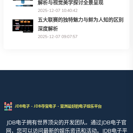
解析与视觉美学探讨全景呈现
2025-12-07 10:40:42
五大联赛的独特魅力与鲜为人知的区别
深度解析
2025-12-07 09:07:57
JDB电子拥有世界顶尖的开发团队。通过JDB电子官
网，您可以访问最新的娱乐资讯和活动。JDB电子平