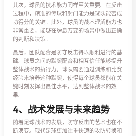
其次，球员的技术能力同样至关重要。在反击
过程中，精准的传球和射门能力是球队能否成
功得分的关键。此外，球员的战术理解能力也
非常重要，能够在瞬息万变的场景中做出正确
的判断和决策。
最后，团队配合是防守反击得以顺利进行的基
础。球员之间的默契配合和相互信任能够提升
整体战术的执行力。球队需要通过训练和比赛
经验来培养这种默契，使得每个球员都能在关
键时刻发挥出最佳水平，达到整体战术的效
果。
4、战术发展与未来趋势
随着足球战术的发展，防守反击的艺术也在不
断演变。现代足球更加注重快速的攻防转换和