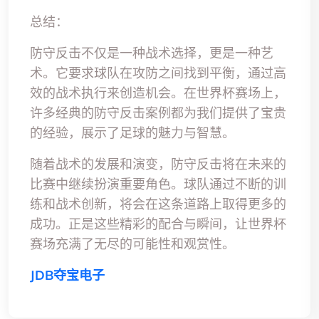
总结：
防守反击不仅是一种战术选择，更是一种艺
术。它要求球队在攻防之间找到平衡，通过高
效的战术执行来创造机会。在世界杯赛场上，
许多经典的防守反击案例都为我们提供了宝贵
的经验，展示了足球的魅力与智慧。
随着战术的发展和演变，防守反击将在未来的
比赛中继续扮演重要角色。球队通过不断的训
练和战术创新，将会在这条道路上取得更多的
成功。正是这些精彩的配合与瞬间，让世界杯
赛场充满了无尽的可能性和观赏性。
JDB夺宝电子