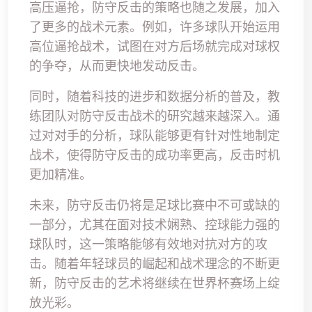
高压逼抢，防守反击的策略也随之发展，加入
了更多的战术元素。例如，许多球队开始运用
高位逼抢战术，试图在对方后场就完成对球权
的争夺，从而更快地发动反击。
同时，随着科技的进步和数据分析的普及，教
练团队对防守反击战术的研究越来越深入。通
过对对手的分析，球队能够更有针对性地制定
战术，使得防守反击的成功率更高，反击时机
更加精准。
未来，防守反击仍将是足球比赛中不可或缺的
一部分，尤其在面对技术娴熟、控球能力强的
球队时，这一策略能够有效地对抗对方的攻
击。随着年轻球员的崛起和战术理念的不断更
新，防守反击的艺术将继续在世界杯赛场上绽
放光彩。