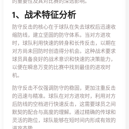
的重要性及其对比赛的深远影响。
1、战术特征分析
防守反击的核心在于球队在失去球权后迅速收
缩防线，建立坚固的防守体系。当对方进攻
时，球队利用快速的转身和长传反击，以期在
对方尚未回防时创造得分机会。这种战术要求
球员具备良好的战术意识和快速的决策能力，
以便在瞬息万变的比赛中找到最佳的进攻时
机。
防守反击不仅强调防守的稳固，更加注重反击
的迅速与精准。球队在对方进攻时，利用对方
后防线的空档进行快速反击，这需要球员之间
默契的配合与高度的理解。通过精确的传球和
灵活的跑位，球队能够在短时间内形成有效的
进攻态势。