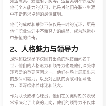
如金球奖、最佳射手奖等。这些奖项不仅是对
他们个人能力的认可，也是对他们在职业生涯
中不断追求卓越的最佳证明。
他们的成就和荣誉不仅仅是一时的光环，更是
他们职业生涯中不懈努力的结晶，成为球迷心
中永恒的传奇。
2、人格魅力与领导力
足球超级球星不仅因其出色的球技而闻名于
世，他们的人格魅力和领导力也是他们深受球
迷喜爱的重要原因之一。他们在场上展现出来
的激情和毅力，以及对团队的贡献和领导能
力，深深感染着球迷和队友。
作为队长或核心球员，他们在关键时刻的表现
常常决定了比赛的走向，他们的领导力不仅体