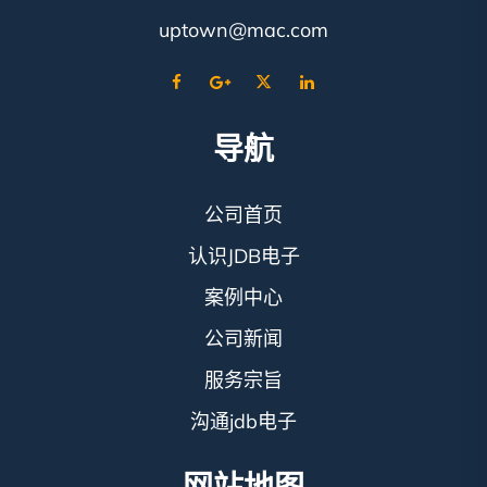
uptown@mac.com
导航
公司首页
认识JDB电子
案例中心
公司新闻
服务宗旨
沟通jdb电子
网站地图