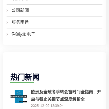
公司新闻
服务宗旨
沟通jdb电子
热门新闻
欧洲及全球冬季转会窗时间全指南：开
启与截止关键节点深度解析全
2025-12-09 13:39:04