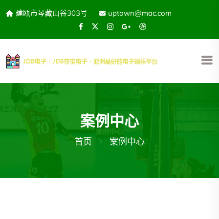
建瓯市琴藏山谷303号
uptown@mac.com
案例中心
首页
案例中心