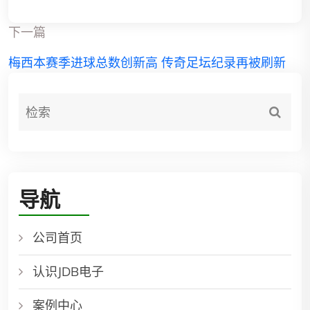
下一篇
梅西本赛季进球总数创新高 传奇足坛纪录再被刷新
导航
公司首页
认识JDB电子
案例中心