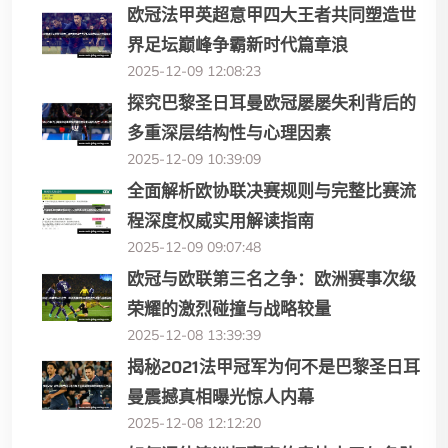
欧冠法甲英超意甲四大王者共同塑造世
界足坛巅峰争霸新时代篇章浪
2025-12-09 12:08:23
探究巴黎圣日耳曼欧冠屡屡失利背后的
多重深层结构性与心理因素
2025-12-09 10:39:09
全面解析欧协联决赛规则与完整比赛流
程深度权威实用解读指南
2025-12-09 09:07:48
欧冠与欧联第三名之争：欧洲赛事次级
荣耀的激烈碰撞与战略较量
2025-12-08 13:39:39
揭秘2021法甲冠军为何不是巴黎圣日耳
曼震撼真相曝光惊人内幕
2025-12-08 12:12:20