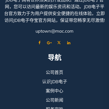
网，您可以访问最新的娱乐资讯和活动。JDB电子平
台官方致力于为用户提供安全便捷的在线体验。立即
访问JDB电子夺宝官方网站，保证带您畅享无尽激情!
uptown@mac.com
导航
公司首页
认识JDB电子
案例中心
公司新闻