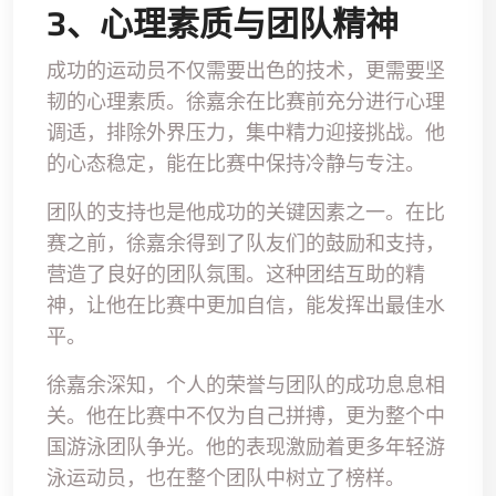
3、心理素质与团队精神
成功的运动员不仅需要出色的技术，更需要坚
韧的心理素质。徐嘉余在比赛前充分进行心理
调适，排除外界压力，集中精力迎接挑战。他
的心态稳定，能在比赛中保持冷静与专注。
团队的支持也是他成功的关键因素之一。在比
赛之前，徐嘉余得到了队友们的鼓励和支持，
营造了良好的团队氛围。这种团结互助的精
神，让他在比赛中更加自信，能发挥出最佳水
平。
徐嘉余深知，个人的荣誉与团队的成功息息相
关。他在比赛中不仅为自己拼搏，更为整个中
国游泳团队争光。他的表现激励着更多年轻游
泳运动员，也在整个团队中树立了榜样。