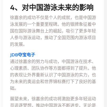
4、对中国游泳未来的影响
徐嘉余的成功不仅是个人的成就，也是中国游
泳发展的一个重要里程碑。他的银牌象征着中
国在国际游泳舞台上的崛起，吸引了更多年轻
人参与游泳运动，推动了全国范围内游泳项目
的发展。
JDB夺宝电子
通过徐嘉余的努力与成功，中国游泳在技术、
心理素质、团队协作等方面都得到了提升。他
的表现让外界重新认识了中国游泳的实力，也
为未来的奥运会和世界锦标赛打下了良好的基
础。
展望未来，徐嘉余的成功将激励更多年轻运动
员追逐梦想，推动中国游泳不断进步。无论是