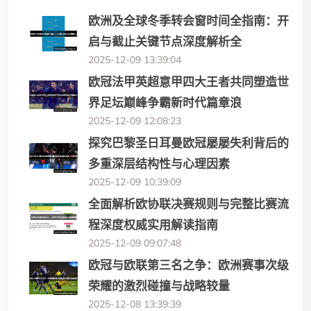
欧洲及全球冬季转会窗时间全指南：开
启与截止关键节点深度解析全
2025-12-09 13:39:04
欧冠法甲英超意甲四大王者共同塑造世
界足坛巅峰争霸新时代篇章浪
2025-12-09 12:08:23
探究巴黎圣日耳曼欧冠屡屡失利背后的
多重深层结构性与心理因素
2025-12-09 10:39:09
全面解析欧协联决赛规则与完整比赛流
程深度权威实用解读指南
2025-12-09 09:07:48
欧冠与欧联第三名之争：欧洲赛事次级
荣耀的激烈碰撞与战略较量
2025-12-08 13:39:39