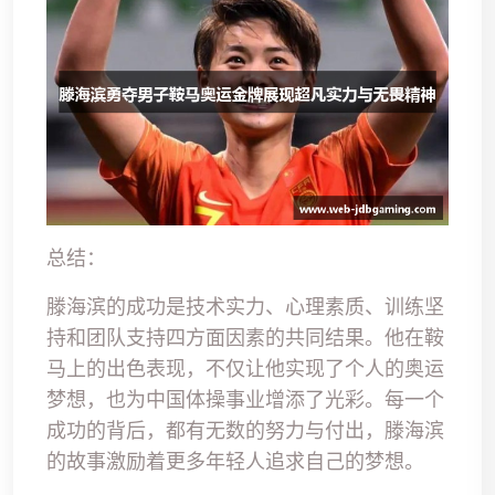
总结：
滕海滨的成功是技术实力、心理素质、训练坚
持和团队支持四方面因素的共同结果。他在鞍
马上的出色表现，不仅让他实现了个人的奥运
梦想，也为中国体操事业增添了光彩。每一个
成功的背后，都有无数的努力与付出，滕海滨
的故事激励着更多年轻人追求自己的梦想。