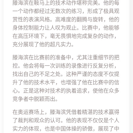
滕海滨在鞍马上的技术动作堪称完美。他的每
一个动作都经过无数次的练习，形成了极具观
赏性的表演风格。高难度的翻腾与旋转，他的
身体控制能力让人叹为观止。比赛中，他能够
在高压环境下，毫无畏惧地完成复杂的动作，
充分展现了他的超凡实力。
滕海滨在比赛前的准备中，尤其注重细节的把
控。他会将每一次训练的录像进行反复分析，
找出自己的不足之处。这种严谨的态度不仅提
升了他的技术水平，也增强了他在比赛中的信
心。正是这种对技术的执着追求，使他在众多
竞争者中脱颖而出。
在奥运赛场上，滕海滨凭借着精湛的技术赢得
了裁判和观众的认可。他的表现不仅仅是个人
实力的体现，也是中国体操的骄傲，展现了中