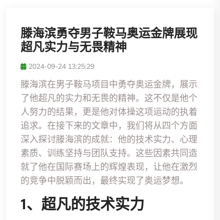
滕海滨勇夺男子鞍马奥运金牌展现
超凡实力与无畏精神
2024-09-24 13:25:29
滕海滨在男子鞍马项目中勇夺奥运金牌，展示
了他超凡的实力和无畏的精神。这不仅是他个
人努力的结果，更是他对体操这项运动的执着
追求。在接下来的文章中，我们将从四个方面
深入探讨滕海滨的成就：他的技术实力、心理
素质、训练坚持与团队支持。这些因素共同造
就了他在国际赛场上的辉煌表现，让他在激烈
的竞争中脱颖而出，最终实现了奥运梦想。
1、超凡的技术实力