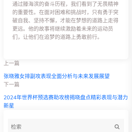
通过滕海滨的奋斗历程，我们看到了无畏精神
的重要性。在面对困难和挑战时，只有勇于突
破自我、坚持不懈，才能在梦想的道路上走得
更远。他的故事将继续激励着未来的运动员
们，让他们在追梦的道路上勇敢前行。
上一篇
张晓雅女排副攻表现全面分析与未来发展展望
下一篇
2024年世界杯预选赛助攻榜揭晓盘点精彩表现与潜力
新星