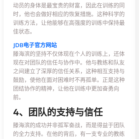
动员的身体是最宝贵的财富，因此在训练的同
时，他也会做好相应的恢复措施。这种科学的
训练方法，让他能够在高强度的训练中保持最
佳状态。
JDB电子官方网站
滕海滨的坚持不仅体现在个人的训练上，还体
现在对团队的信任与协作中。他与教练和队友
之间建立了深厚的信任关系，这种相互支持与
鼓励，使他在面对困难时不再孤单。正是这种
团结协作的精神，让他在训练中更加奋勇向
前。
4、团队的支持与信任
滕海滨的成功并非孤军奋战，而是得益于团队
的全力支持。在他的背后，有一支专业的教练