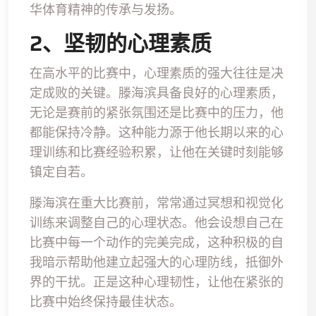
华体育精神的传承与发扬。
2、坚韧的心理素质
在高水平的比赛中，心理素质的强大往往是决
定成败的关键。滕海滨具备良好的心理素质，
无论是赛前的紧张氛围还是比赛中的压力，他
都能保持冷静。这种能力源于他长期以来的心
理训练和比赛经验积累，让他在关键时刻能够
镇定自若。
滕海滨在重大比赛前，常常通过冥想和视觉化
训练来调整自己的心理状态。他会设想自己在
比赛中每一个动作的完美完成，这种积极的自
我暗示帮助他建立起强大的心理防线，抵御外
界的干扰。正是这种心理韧性，让他在紧张的
比赛中始终保持最佳状态。