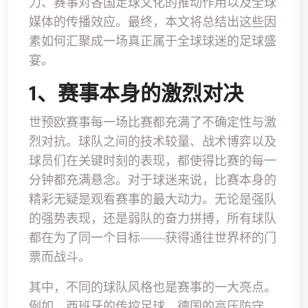
力、赛事对各国足球文化的推动作用以及全球
媒体的传播效应。最终，本文将总结出这些因
素如何汇聚成一场真正属于全球球迷的足球盛
宴。
1、赛事本身的激烈对决
世预欧赛事每一场比赛都充满了不确定性与激
烈对抗。球队之间的技术较量、战术博弈以及
球员们在关键时刻的表现，都使得比赛的每一
分钟都充满悬念。对于球迷来说，比赛本身的
精彩无疑是观看赛事的最大动力。无论是强队
的强势表现，还是弱队的奋力拼搏，所有球队
都在为了同一个目标——获得通往世界杯的门
票而战斗。
其中，不同的球队风格也是赛事的一大亮点。
例如，西班牙的传控足球、德国的高压防守、