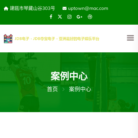
建瓯市琴藏山谷303号
uptown@mac.com
案例中心
首页
案例中心