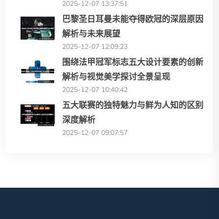
2025-12-07 13:37:51
巴黎圣日耳曼未能夺得欧冠的深层原因
解析与未来展望
2025-12-07 12:09:23
围绕法甲冠军标志五大设计要素的创新
解析与视觉美学探讨全景呈现
2025-12-07 10:40:42
五大联赛的独特魅力与鲜为人知的区别
深度解析
2025-12-07 09:07:57