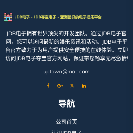
JDB电子拥有世界顶尖的开发团队。通过JDB电子官
网，您可以访问最新的娱乐资讯和活动。JDB电子平
台官方致力于为用户提供安全便捷的在线体验。立即
访问JDB电子夺宝官方网站，保证带您畅享无尽激情!
uptown@mac.com
导航
公司首页