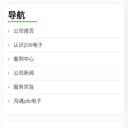
导航
公司首页
认识JDB电子
案例中心
公司新闻
服务宗旨
沟通jdb电子