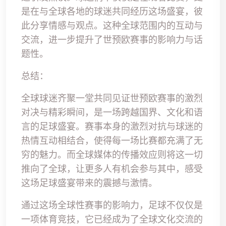
是在与全球各地的球迷共同经历这场盛宴，彼
此分享情感与观点。这种全球范围内的互动与
交流，进一步提升了世预欧赛事的影响力与话
题性。
总结：
全球球迷齐聚一堂共同见证世预欧赛事的激烈
对决与精彩瞬间，是一场跨越国界、文化和语
言的足球盛宴。赛事本身的激烈对抗与球迷的
热情互动相结合，使得每一场比赛都充满了无
穷的魅力。而全球媒体的传播效应则将这一切
推向了全球，让更多人有机会参与其中，感受
这场足球盛宴带来的震撼与激情。
通过这场全球性赛事的影响力，足球不仅仅是
一项体育竞技，它已经成为了全球文化交流的