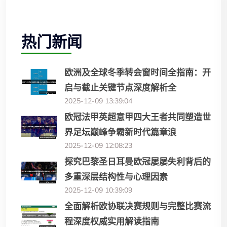
热门新闻
欧洲及全球冬季转会窗时间全指南：开
启与截止关键节点深度解析全
2025-12-09 13:39:04
欧冠法甲英超意甲四大王者共同塑造世
界足坛巅峰争霸新时代篇章浪
2025-12-09 12:08:23
探究巴黎圣日耳曼欧冠屡屡失利背后的
多重深层结构性与心理因素
2025-12-09 10:39:09
全面解析欧协联决赛规则与完整比赛流
程深度权威实用解读指南