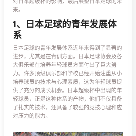
对日本超级杯的影响，最后展望日本足球的未
来。
1、日本足球的青年发展体
系
日本足球的青年发展体系近年来得到了显著的
进步，尤其是在青训方面。日本足球协会及各
大俱乐部在培养年轻球员方面付出了巨大努
力。许多顶级俱乐部和学校已经开始注重从小
培养球员的技术与心理素质，这为年轻球员提
供了充分的成长机会。日本超级杯中出现的年
轻球员，正是这种体系的产物，他们不仅具备
了扎实的技术，还具备了较强的竞技心理和应
对压力的能力。