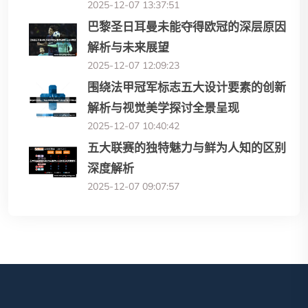
2025-12-07 13:37:51
巴黎圣日耳曼未能夺得欧冠的深层原因
解析与未来展望
2025-12-07 12:09:23
围绕法甲冠军标志五大设计要素的创新
解析与视觉美学探讨全景呈现
2025-12-07 10:40:42
五大联赛的独特魅力与鲜为人知的区别
深度解析
2025-12-07 09:07:57