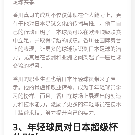
足球赛事。
香川真司的成功不仅仅体现在个人能力上，更
在于他对日本足球文化的传播与推广。他用自
己的行动证明了日本球员可以在欧洲顶级联赛
中立足，并取得卓越的成绩。香川在国际舞台
上的表现，让更多的球迷认识到日本足球的潜
力，尤其是在欧洲和亚洲之间架起了一座足球
交流的桥梁。
香川的职业生涯也给日本年轻球员带来了启
示。他的谦虚和敬业精神，成为了年轻球员学
习的榜样。而且，香川在球场上展现出的创造
力和技术能力，激励了更多的年轻球员在技术
上精益求精，努力提升自己的实力。
3、年轻球员对日本超级杯