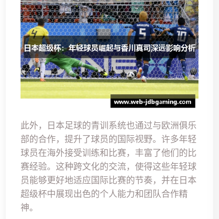
此外，日本足球的青训系统也通过与欧洲俱乐
部的合作，提升了球员的国际视野。许多年轻
球员在海外接受训练和比赛，丰富了他们的比
赛经验。这种跨文化的交流，使得这些年轻球
员能够更好地适应国际比赛的节奏，并在日本
超级杯中展现出色的个人能力和团队合作精
神。