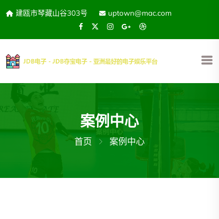
建瓯市琴藏山谷303号
uptown@mac.com
案例中心
首页
案例中心