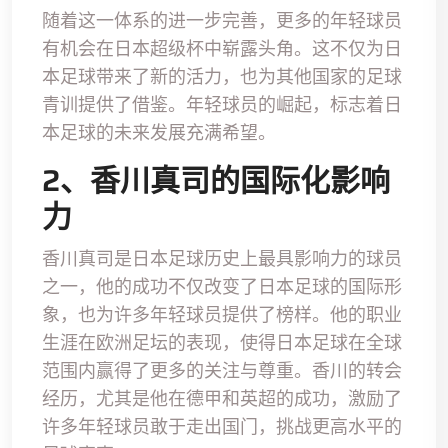
随着这一体系的进一步完善，更多的年轻球员
有机会在日本超级杯中崭露头角。这不仅为日
本足球带来了新的活力，也为其他国家的足球
青训提供了借鉴。年轻球员的崛起，标志着日
本足球的未来发展充满希望。
2、香川真司的国际化影响
力
香川真司是日本足球历史上最具影响力的球员
之一，他的成功不仅改变了日本足球的国际形
象，也为许多年轻球员提供了榜样。他的职业
生涯在欧洲足坛的表现，使得日本足球在全球
范围内赢得了更多的关注与尊重。香川的转会
经历，尤其是他在德甲和英超的成功，激励了
许多年轻球员敢于走出国门，挑战更高水平的