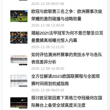
2025-12-09 09:07:48
欧冠与欧联第三名之争：欧洲赛事次级
荣耀的激烈碰撞与战略较量
2025-12-08 13:39:39
揭秘2021法甲冠军为何不是巴黎圣日耳
曼震撼真相曝光惊人内幕
2025-12-08 12:12:20
如何评估澳洲杯赛事的竞技水平与各队
表现差异分析
2025-12-08 10:39:20
全方位解读2023欧国联赛程与全面观
赛时间规划权威指南
2025-12-08 09:07:43
探讨欧足联因素下英格兰夺冠缘何在国
际舞台上备受全球高度关注度