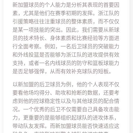
新加盟球员的个人能力是分析其表现的首要因
素，尤其是他们在赛季初期的发挥。浙江队的
引援策略往往注重球员的整体素质，而不仅仅
是某一项技能的突出。因此，我们需要从新球
员的技术特长、身体素质和比赛经验等方面进
行全面考察。例如，一名后卫球员的突破能力
和外线投篮是否能够为浙江队的进攻提供有效
支持，或者一名内线球员的防守和篮板球能力
是否足够强悍，从而有效补充球队的短板。
以新加盟的后卫球员为例，他的个人表现不仅
要看他场均得分、助攻和抢断的数据，还要考
虑到他的控球稳定性以及与其他球员的配合情
况。一个优秀的后卫不仅需要自己具备攻击能
力，更重要的是能够组织起球队的进攻体系，
带动队友发挥。而新加盟球员能否快速适应这