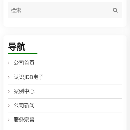
导航
公司首页
认识JDB电子
案例中心
公司新闻
服务宗旨