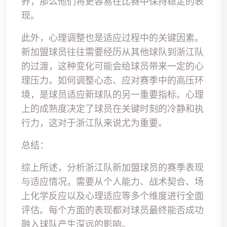
养，那么他们将更容易在比赛中保持稳定的表
现。
此外，心理调整也是适应过程中的关键因素。
新加盟球员往往需要经历从其他球队到浙江队
的过渡，这种变化可能会给球员带来一定的心
理压力。如何调整心态、应对赛季中的高压环
境，是球员适应新球队的另一重要指标。心理
上的成熟度决定了球员在关键时刻的冷静和执
行力，这对于浙江队来说尤为重要。
总结：
综上所述，分析浙江队新加盟球员的赛季表现
与适应情况，需要从个人能力、战术契合、场
上化学反应以及心理适应等多个维度进行全面
评估。每个方面的表现都对球员最终能否成功
融入球队产生深远的影响。