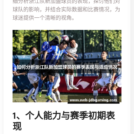
细分析浙江队新加盟球员的表现，探讨他们对
球队的影响，并结合实际数据和比赛情况，为
球迷提供一个清晰的视角。
1、个人能力与赛季初期表
现