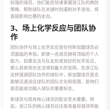
较强的球员，他们能否快速掌握浙江队的换防
策略、帮助球队在关键时刻遏制对手进攻，将
直接影响比赛的走向。
3、场上化学反应与团队协
作
团队协作与场上化学反应是任何新加盟球员必
须面临的考验。即使一名球员拥有顶级的个人
能力，如果无法与队友形成良好的化学反应，
那么其表现也无法得到最大的发挥。在浙江队
这样强调团队协作的球队中，新加盟球员是否
能够迅速适应球队的团队文化和氛围，是他们
是否能成功融入球队的重要标志。
新球员与现有核心球员的配合至关重要。例
如，浙江队的核心球员往往是具备较强领导能