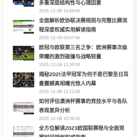
多重深层结构性与心理因素
2025-12-09 10:39:09
全面解析欧协联决赛规则与完整比赛流
程深度权威实用解读指南
2025-12-09 09:07:48
欧冠与欧联第三名之争：欧洲赛事次级
荣耀的激烈碰撞与战略较量
2025-12-08 13:39:39
揭秘2021法甲冠军为何不是巴黎圣日耳
曼震撼真相曝光惊人内幕
2025-12-08 12:12:20
如何评估澳洲杯赛事的竞技水平与各队
表现差异分析
2025-12-08 10:39:20
全方位解读2023欧国联赛程与全面观