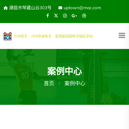
建瓯市琴藏山谷303号
uptown@mac.com
案例中心
首页
案例中心