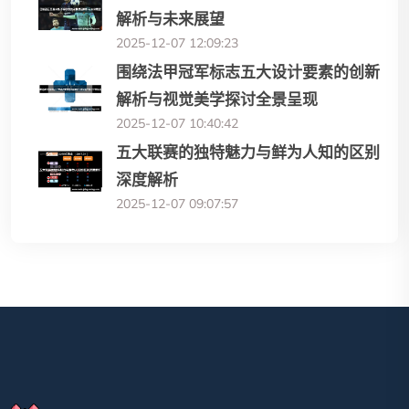
解析与未来展望
2025-12-07 12:09:23
围绕法甲冠军标志五大设计要素的创新
解析与视觉美学探讨全景呈现
2025-12-07 10:40:42
五大联赛的独特魅力与鲜为人知的区别
深度解析
2025-12-07 09:07:57