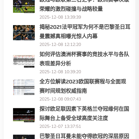
荣耀的激烈碰撞与战略较量
2025-12-08 13:39:39
揭秘2021法甲冠军为何不是巴黎圣日耳
曼震撼真相曝光惊人内幕
2025-12-08 12:12:20
如何评估澳洲杯赛事的竞技水平与各队
表现差异分析
2025-12-08 10:39:20
全方位解读2023欧国联赛程与全面观
赛时间规划权威指南
2025-12-08 09:07:43
探讨欧足联因素下英格兰夺冠缘何在国
际舞台上备受全球高度关注度
2025-12-07 13:37:51
巴黎圣日耳曼未能夺得欧冠的深层原因