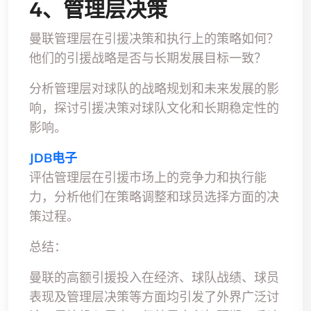
4、管理层决策
曼联管理层在引援决策和执行上的策略如何？
他们的引援战略是否与长期发展目标一致？
分析管理层对球队的战略规划和未来发展的影
响，探讨引援决策对球队文化和长期稳定性的
影响。
JDB电子
评估管理层在引援市场上的竞争力和执行能
力，分析他们在策略调整和球员选择方面的决
策过程。
总结：
曼联的高额引援投入在经济、球队战绩、球员
表现及管理层决策等方面均引发了外界广泛讨