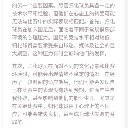
的另一个重要因素。尽管归化球员具备一定的
技术水平和经验，但他们在心态上的转变可能
无法与比赛中的实际表现相匹配。首先，归化
球员在加入国足后，面临着不同于常规俱乐部
环境的心理压力。国足的竞技水平相对较低，
归化球员需要承受来自球迷、媒体及社会的巨
大期望，这种压力有时会影响他们的发挥。
其次，归化球员在面对不同的文化背景和比赛
环境时，可能会出现情绪不稳定的情况。在经
历了一段时间的适应期后，他们可能会发现自
己在比赛中的表现没有达到预期，进而产生自
我怀疑，甚至影响到他们的职业生涯。尤其是
在关键比赛中，归化球员由于心理上的不适
应，可能会错失良机，甚至成为球队失败的替
罪羊。