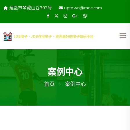
建瓯市琴藏山谷303号
uptown@mac.com
案例中心
首页
案例中心