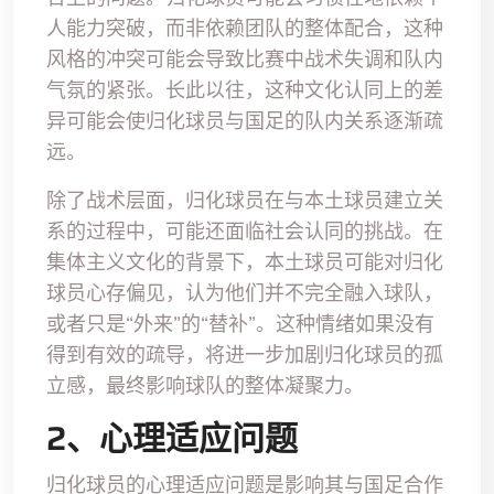
人能力突破，而非依赖团队的整体配合，这种
风格的冲突可能会导致比赛中战术失调和队内
气氛的紧张。长此以往，这种文化认同上的差
异可能会使归化球员与国足的队内关系逐渐疏
远。
除了战术层面，归化球员在与本土球员建立关
系的过程中，可能还面临社会认同的挑战。在
集体主义文化的背景下，本土球员可能对归化
球员心存偏见，认为他们并不完全融入球队，
或者只是“外来”的“替补”。这种情绪如果没有
得到有效的疏导，将进一步加剧归化球员的孤
立感，最终影响球队的整体凝聚力。
2、心理适应问题
归化球员的心理适应问题是影响其与国足合作