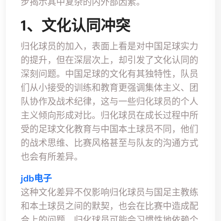
步揭示其中复杂的内外部因素。
1、文化认同冲突
归化球员的加入，表面上看是对中国足球实力
的提升，但在深层次上，却引发了文化认同的
深刻问题。中国足球的文化有其独特性，队员
们从小接受的训练和教育更强调集体主义、团
队协作及战术纪律，这与一些归化球员的个人
主义倾向形成对比。归化球员在成长过程中所
受的足球文化教育与中国本土球员不同，他们
的战术思维、比赛风格甚至与队友的沟通方式
也会有所差异。
jdb电子
这种文化差异不仅影响归化球员与国足主教练
和本土球员之间的默契，也会在比赛中造成配
合上的问题。归化球员可能会习惯性地依赖个