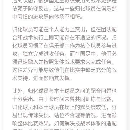
后的状态，很多国足主教练采用的战术更多是
依赖于防守反击，这与一些归化球员在俱乐部
中习惯的进攻导向体系不相符。
归化球员可能在个人能力上突出，但在团队配
合和战术执行上则可能存在不适应的情况。归
化球员习惯了在俱乐部中作为核心球员参与进
攻，独立完成进攻任务，而在国足中，他们必
须迅速融入并按照集体战术要求来完成任务。
这种差异可能导致他们在比赛中缺乏充分的战
术支持，进而影响其发挥。
此外，归化球员与本土球员之间的配合问题也
十分突出。由于长时间未曾共同训练与比赛，
归化球员和本土球员在场上的默契度较低，容
易出现传球失误、站位不合理等情况，进而影
响整体比赛效果。如何解决技战术体系的适配