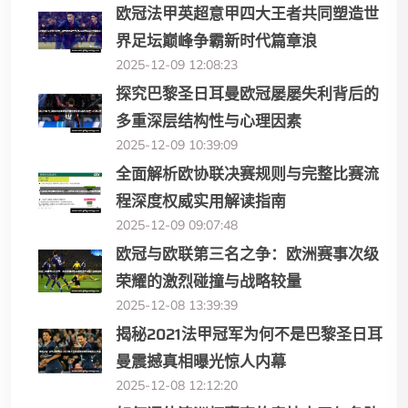
欧冠法甲英超意甲四大王者共同塑造世
界足坛巅峰争霸新时代篇章浪
2025-12-09 12:08:23
探究巴黎圣日耳曼欧冠屡屡失利背后的
多重深层结构性与心理因素
2025-12-09 10:39:09
全面解析欧协联决赛规则与完整比赛流
程深度权威实用解读指南
2025-12-09 09:07:48
欧冠与欧联第三名之争：欧洲赛事次级
荣耀的激烈碰撞与战略较量
2025-12-08 13:39:39
揭秘2021法甲冠军为何不是巴黎圣日耳
曼震撼真相曝光惊人内幕
2025-12-08 12:12:20