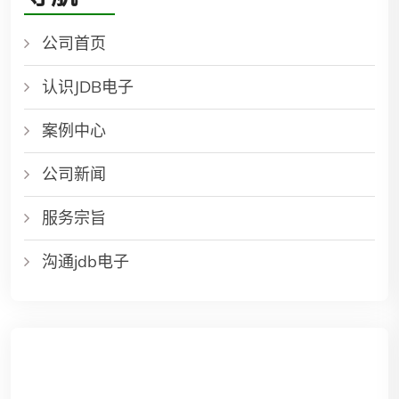
公司首页
认识JDB电子
案例中心
公司新闻
服务宗旨
沟通jdb电子