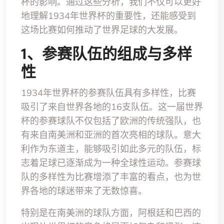
杯的影响。通过这些分析，我们不仅可以更好
地理解1934年世界杯的重要性，还能感受到
这场比赛如何推动了世界足球的大发展。
1、参赛队伍的组成与多样
性
1934年世界杯的参赛队伍具有多样性，比赛
吸引了来自世界各地的16支队伍。这一届世界
杯的参赛球队不仅包括了欧洲的传统强队，也
有来自南美洲和亚洲的首次亮相的球队。意大
利作为东道主，能够吸引如此多元的队伍，标
志着足球已逐渐成为一种全球性运动。参赛球
队的多样性为比赛增添了丰富的看点，也为世
界各地的球迷带来了无数惊喜。
特别是在南美洲的球队方面，阿根廷和巴西的