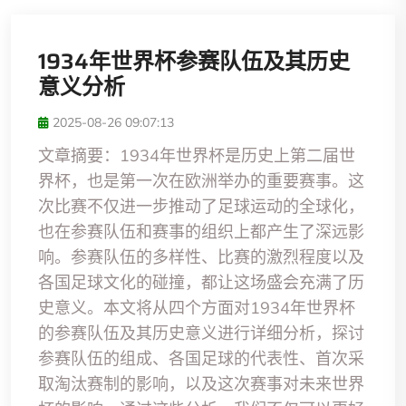
1934年世界杯参赛队伍及其历史
意义分析
2025-08-26 09:07:13
文章摘要：1934年世界杯是历史上第二届世
界杯，也是第一次在欧洲举办的重要赛事。这
次比赛不仅进一步推动了足球运动的全球化，
也在参赛队伍和赛事的组织上都产生了深远影
响。参赛队伍的多样性、比赛的激烈程度以及
各国足球文化的碰撞，都让这场盛会充满了历
史意义。本文将从四个方面对1934年世界杯
的参赛队伍及其历史意义进行详细分析，探讨
参赛队伍的组成、各国足球的代表性、首次采
取淘汰赛制的影响，以及这次赛事对未来世界