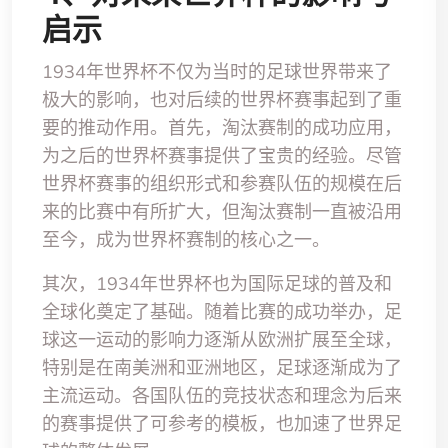
启示
1934年世界杯不仅为当时的足球世界带来了
极大的影响，也对后续的世界杯赛事起到了重
要的推动作用。首先，淘汰赛制的成功应用，
为之后的世界杯赛事提供了宝贵的经验。尽管
世界杯赛事的组织形式和参赛队伍的规模在后
来的比赛中有所扩大，但淘汰赛制一直被沿用
至今，成为世界杯赛制的核心之一。
其次，1934年世界杯也为国际足球的普及和
全球化奠定了基础。随着比赛的成功举办，足
球这一运动的影响力逐渐从欧洲扩展至全球，
特别是在南美洲和亚洲地区，足球逐渐成为了
主流运动。各国队伍的竞技状态和理念为后来
的赛事提供了可参考的模板，也加速了世界足