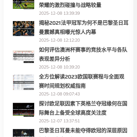
荣耀的激烈碰撞与战略较量
2025-12-08 13:39:39
揭秘2021法甲冠军为何不是巴黎圣日耳
曼震撼真相曝光惊人内幕
2025-12-08 12:12:20
如何评估澳洲杯赛事的竞技水平与各队
表现差异分析
2025-12-08 10:39:20
全方位解读2023欧国联赛程与全面观
赛时间规划权威指南
2025-12-08 09:07:43
探讨欧足联因素下英格兰夺冠缘何在国
际舞台上备受全球高度关注度
2025-12-07 13:37:51
巴黎圣日耳曼未能夺得欧冠的深层原因