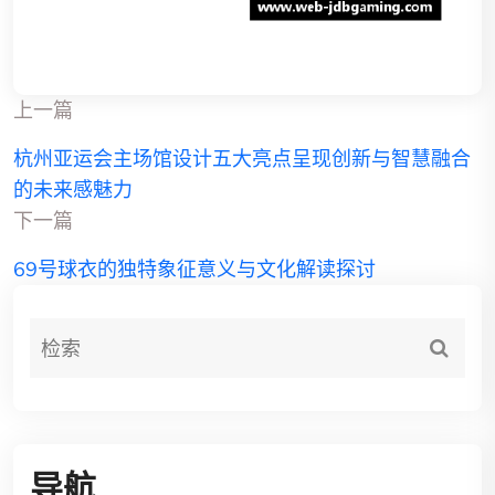
上一篇
杭州亚运会主场馆设计五大亮点呈现创新与智慧融合
的未来感魅力
下一篇
69号球衣的独特象征意义与文化解读探讨
导航