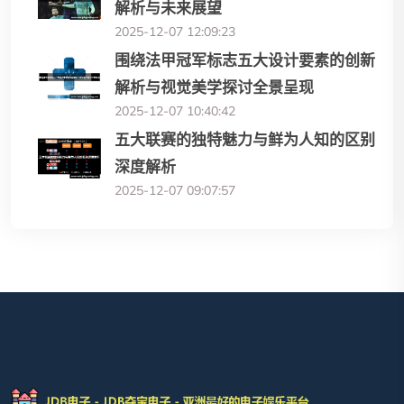
解析与未来展望
2025-12-07 12:09:23
围绕法甲冠军标志五大设计要素的创新
解析与视觉美学探讨全景呈现
2025-12-07 10:40:42
五大联赛的独特魅力与鲜为人知的区别
深度解析
2025-12-07 09:07:57