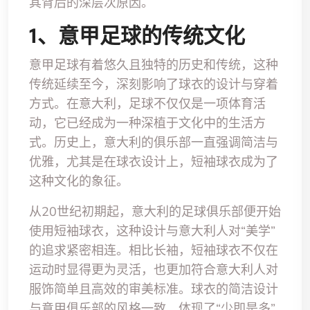
其背后的深层次原因。
1、意甲足球的传统文化
意甲足球有着悠久且独特的历史和传统，这种
传统延续至今，深刻影响了球衣的设计与穿着
方式。在意大利，足球不仅仅是一项体育活
动，它已经成为一种深植于文化中的生活方
式。历史上，意大利的俱乐部一直强调简洁与
优雅，尤其是在球衣设计上，短袖球衣成为了
这种文化的象征。
从20世纪初期起，意大利的足球俱乐部便开始
使用短袖球衣，这种设计与意大利人对“美学”
的追求紧密相连。相比长袖，短袖球衣不仅在
运动时显得更为灵活，也更加符合意大利人对
服饰简单且高效的审美标准。球衣的简洁设计
与意甲俱乐部的风格一致，体现了“少即是多”