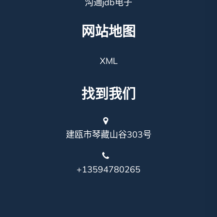
沟通jdb电子
网站地图
XML
找到我们
建瓯市琴藏山谷303号
+13594780265