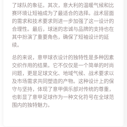
了球队的象征。其次，意大利的温暖气候和比
赛环境让短袖成为了最适合的选择。战术层面
的需求和技术要求则进一步加强了这一设计的
合理性。最后，球迷的忠诚与品牌的支持也在
其中扮演了重要角色，确保了短袖设计的延
续。
总的来说，意甲球衣设计的独特性是多种因素
交织作用的结果。它不仅仅是一个简单的时尚
问题，更是足球文化、地域气候、战术要求以
及市场需求共同塑造的产物。这种设计上的保
守与坚持，体现了意甲俱乐部对传统的尊重，
也彰显了意甲足球作为一种文化符号在全球范
围内的独特魅力。