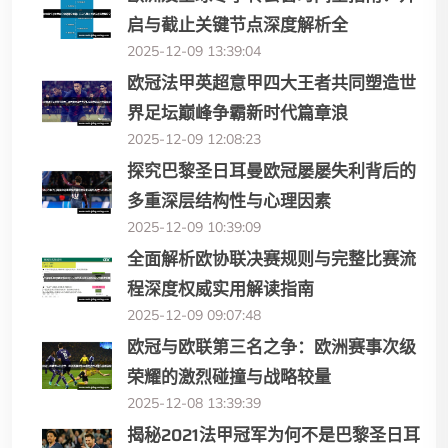
启与截止关键节点深度解析全
2025-12-09 13:39:04
欧冠法甲英超意甲四大王者共同塑造世
界足坛巅峰争霸新时代篇章浪
2025-12-09 12:08:23
探究巴黎圣日耳曼欧冠屡屡失利背后的
多重深层结构性与心理因素
2025-12-09 10:39:09
全面解析欧协联决赛规则与完整比赛流
程深度权威实用解读指南
2025-12-09 09:07:48
欧冠与欧联第三名之争：欧洲赛事次级
荣耀的激烈碰撞与战略较量
2025-12-08 13:39:39
揭秘2021法甲冠军为何不是巴黎圣日耳