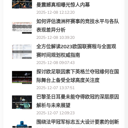
曼震撼真相曝光惊人内幕
2025-12-08 12:12:20
如何评估澳洲杯赛事的竞技水平与各队
表现差异分析
2025-12-08 10:39:20
全方位解读2023欧国联赛程与全面观
赛时间规划权威指南
2025-12-08 09:07:43
探讨欧足联因素下英格兰夺冠缘何在国
际舞台上备受全球高度关注度
2025-12-07 13:37:51
巴黎圣日耳曼未能夺得欧冠的深层原因
解析与未来展望
2025-12-07 12:09:23
围绕法甲冠军标志五大设计要素的创新