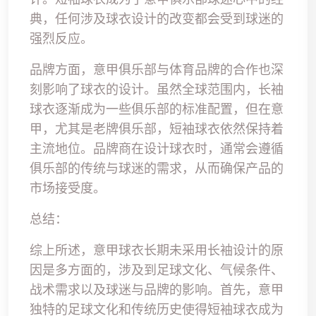
典，任何涉及球衣设计的改变都会受到球迷的
强烈反应。
品牌方面，意甲俱乐部与体育品牌的合作也深
刻影响了球衣的设计。虽然全球范围内，长袖
球衣逐渐成为一些俱乐部的标准配置，但在意
甲，尤其是老牌俱乐部，短袖球衣依然保持着
主流地位。品牌商在设计球衣时，通常会遵循
俱乐部的传统与球迷的需求，从而确保产品的
市场接受度。
总结：
综上所述，意甲球衣长期未采用长袖设计的原
因是多方面的，涉及到足球文化、气候条件、
战术需求以及球迷与品牌的影响。首先，意甲
独特的足球文化和传统历史使得短袖球衣成为