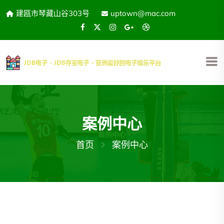
建瓯市琴藏山谷303号
uptown@mac.com
案例中心
首页
案例中心