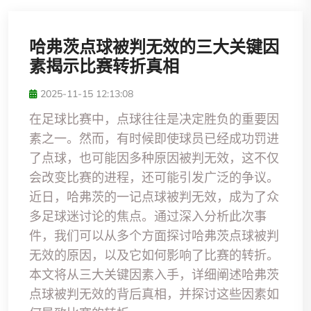
哈弗茨点球被判无效的三大关键因
素揭示比赛转折真相
2025-11-15 12:13:08
在足球比赛中，点球往往是决定胜负的重要因
素之一。然而，有时候即使球员已经成功罚进
了点球，也可能因多种原因被判无效，这不仅
会改变比赛的进程，还可能引发广泛的争议。
近日，哈弗茨的一记点球被判无效，成为了众
多足球迷讨论的焦点。通过深入分析此次事
件，我们可以从多个方面探讨哈弗茨点球被判
无效的原因，以及它如何影响了比赛的转折。
本文将从三大关键因素入手，详细阐述哈弗茨
点球被判无效的背后真相，并探讨这些因素如