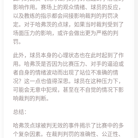
影响作用。赛场上的观众情绪、球员的反应，
以及教练的指示都会间接影响裁判的判罚决
定。对于哈弗茨的点球，如果当时裁判受到了
场面压力的影响，或许会做出更为严格的判
罚。
此外，球员本身的心理状态也在此时起到了作
用。哈弗茨是否因为比赛压力、对手的逼迫或
者自身的情绪波动而出现了站位不准确的情
况？这一点也值得深思。球员在这种压力下，
可能会无意中犯规，甚至在不自觉的情况下影
响裁判的判断。
总结：
哈弗茨点球被判无效的事件揭示了比赛中的多
个复杂因素。在裁判判罚的准确性、公正性、