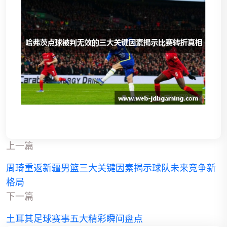
上一篇
周琦重返新疆男篮三大关键因素揭示球队未来竞争新
格局
下一篇
土耳其足球赛事五大精彩瞬间盘点