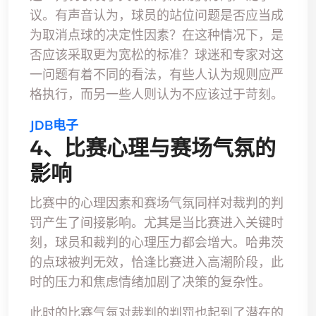
议。有声音认为，球员的站位问题是否应当成
为取消点球的决定性因素？在这种情况下，是
否应该采取更为宽松的标准？球迷和专家对这
一问题有着不同的看法，有些人认为规则应严
格执行，而另一些人则认为不应该过于苛刻。
JDB电子
4、比赛心理与赛场气氛的
影响
比赛中的心理因素和赛场气氛同样对裁判的判
罚产生了间接影响。尤其是当比赛进入关键时
刻，球员和裁判的心理压力都会增大。哈弗茨
的点球被判无效，恰逢比赛进入高潮阶段，此
时的压力和焦虑情绪加剧了决策的复杂性。
此时的比赛气氛对裁判的判罚也起到了潜在的