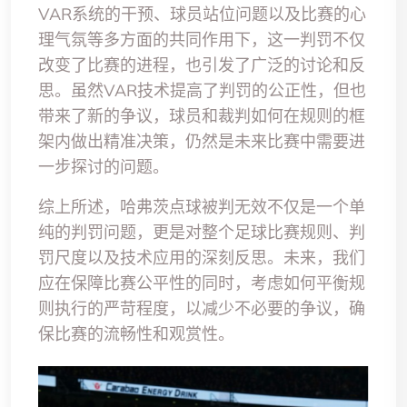
VAR系统的干预、球员站位问题以及比赛的心
理气氛等多方面的共同作用下，这一判罚不仅
改变了比赛的进程，也引发了广泛的讨论和反
思。虽然VAR技术提高了判罚的公正性，但也
带来了新的争议，球员和裁判如何在规则的框
架内做出精准决策，仍然是未来比赛中需要进
一步探讨的问题。
综上所述，哈弗茨点球被判无效不仅是一个单
纯的判罚问题，更是对整个足球比赛规则、判
罚尺度以及技术应用的深刻反思。未来，我们
应在保障比赛公平性的同时，考虑如何平衡规
则执行的严苛程度，以减少不必要的争议，确
保比赛的流畅性和观赏性。