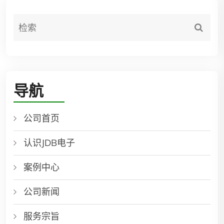
导航
公司首页
认识JDB电子
案例中心
公司新闻
服务宗旨