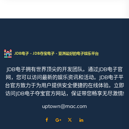
JDB电子拥有世界顶尖的开发团队。通过JDB电子官
网，您可以访问最新的娱乐资讯和活动。JDB电子平
台官方致力于为用户提供安全便捷的在线体验。立即
访问JDB电子夺宝官方网站，保证带您畅享无尽激情!
uptown@mac.com