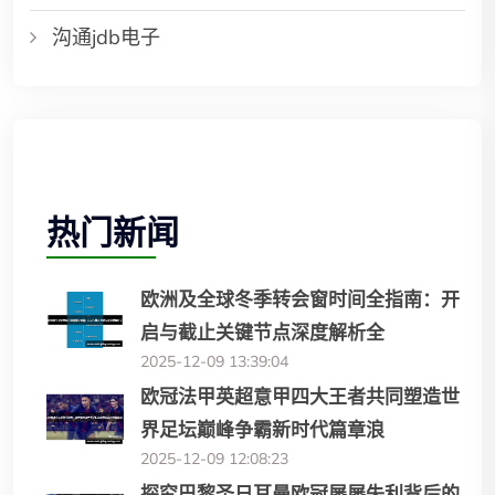
沟通jdb电子
热门新闻
欧洲及全球冬季转会窗时间全指南：开
启与截止关键节点深度解析全
2025-12-09 13:39:04
欧冠法甲英超意甲四大王者共同塑造世
界足坛巅峰争霸新时代篇章浪
2025-12-09 12:08:23
探究巴黎圣日耳曼欧冠屡屡失利背后的