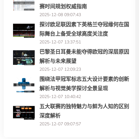
赛时间规划权威指南
2025-12-08 09:07:43
探讨欧足联因素下英格兰夺冠缘何在国
际舞台上备受全球高度关注度
2025-12-07 13:37:51
巴黎圣日耳曼未能夺得欧冠的深层原因
解析与未来展望
2025-12-07 12:09:23
围绕法甲冠军标志五大设计要素的创新
解析与视觉美学探讨全景呈现
2025-12-07 10:40:42
五大联赛的独特魅力与鲜为人知的区别
深度解析
2025-12-07 09:07:57