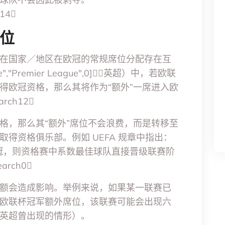
h14
席位
在国家／地区在欧冠的常规席位分配存在互
ue","Premier League",0]（英超）中，若欧联
得欧冠资格，那么其将作为“额外”一席进入欧
arch12
格，那么其“额外”席位不会浪费，而是转移至
得资格俱乐部。例如 UEFA 规章中指出：
冠，则资格赛中系数最佳球队直接晋级联赛阶
earch0
额会造成影响。举例来说，如果某一联赛已
欧联杯冠军额外席位，该联赛可能会出现六
英超曾出现的情形）。