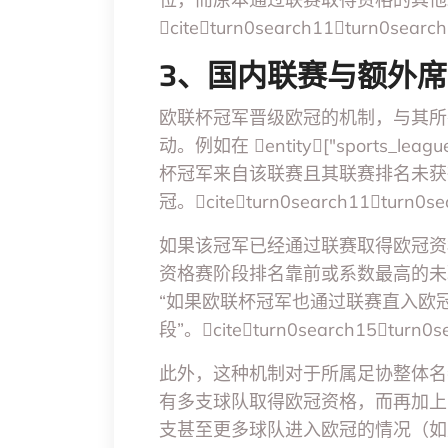
citeturn0search11turn0searc
3、国内联赛与额外
欧联杯冠军晋级欧冠的机制，与其所
动。例如在 entity["sports_leag
杯冠军来自该联赛且其联赛排名未获
冠。citeturn0search11turn0se
如果该冠军已经通过联赛取得欧冠资
资格赛阶段排名靠前或系数最高的未取
“如果欧联杯冠军也通过联赛直入欧
段”。citeturn0search15turn0s
此外，这种机制对于所属足协整体名
有多支球队取得欧冠资格，而再加上
支甚至更多球队进入欧冠的情况（如