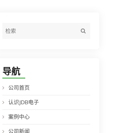
导航
公司首页
认识JDB电子
案例中心
公司新闻