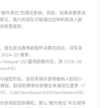
“额外席位”的潜在影响。例如，如果本赛季该
第五、第六的球队可能通过这种机制进入欧
关联更紧密。
，首先是当赛季欧联杯决赛完成后，冠军身
024-25 赛季，
enham Hotspur",0]赢得欧联杯后，其 2025-26
arch0
与抽签阶段，该冠军俱乐部将被纳入欧冠小
A 赛程，欧冠新赛季的参赛名单通常在夏季（7
eturn0search10turn0search9
也获得欧冠参赛权，那么“额外席位”补位程序