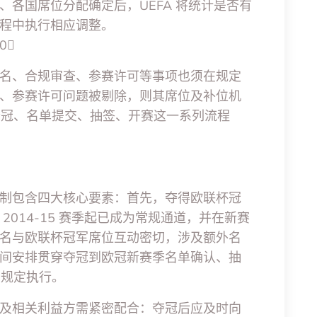
各国席位分配确定后，UEFA 将统计是否有
程中执行相应调整。
h0
名、合规审查、参赛许可等事项也须在规定
、参赛许可问题被剔除，则其席位及补位机
从夺冠、名单提交、抽签、开赛这一系列流程
制包含四大核心要素：首先，夺得欧联杯冠
014-15 赛季起已成为常规通道，并在新赛
名与欧联杯冠军席位互动密切，涉及额外名
间安排贯穿夺冠到欧冠新赛季名单确认、抽
 规定执行。
及相关利益方需紧密配合：夺冠后应及时向