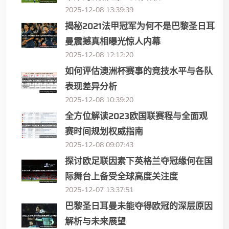
2025-12-08 13:39:39
揭秘2021法甲冠军为何不是巴黎圣日耳
曼震撼真相曝光惊人内幕
2025-12-08 12:12:20
如何评估澳洲杯赛事的竞技水平与各队
表现差异分析
2025-12-08 10:39:20
全方位解读2023欧国联赛程与全面观
赛时间规划权威指南
2025-12-08 09:07:43
探讨欧足联因素下英格兰夺冠缘何在国
际舞台上备受全球高度关注度
2025-12-07 13:37:51
巴黎圣日耳曼未能夺得欧冠的深层原因
解析与未来展望