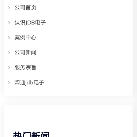
公司首页
认识JDB电子
案例中心
公司新闻
服务宗旨
沟通jdb电子
热门新闻