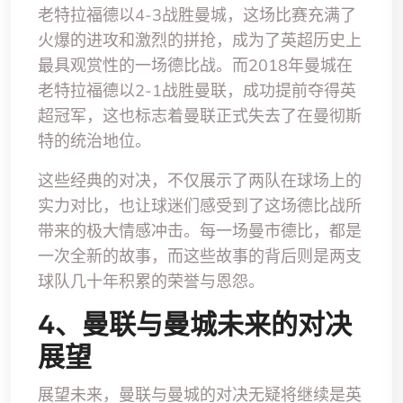
老特拉福德以4-3战胜曼城，这场比赛充满了
火爆的进攻和激烈的拼抢，成为了英超历史上
最具观赏性的一场德比战。而2018年曼城在
老特拉福德以2-1战胜曼联，成功提前夺得英
超冠军，这也标志着曼联正式失去了在曼彻斯
特的统治地位。
这些经典的对决，不仅展示了两队在球场上的
实力对比，也让球迷们感受到了这场德比战所
带来的极大情感冲击。每一场曼市德比，都是
一次全新的故事，而这些故事的背后则是两支
球队几十年积累的荣誉与恩怨。
4、曼联与曼城未来的对决
展望
展望未来，曼联与曼城的对决无疑将继续是英