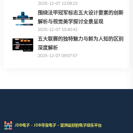
2025-12-07 12:09:23
围绕法甲冠军标志五大设计要素的创新
解析与视觉美学探讨全景呈现
2025-12-07 10:40:42
五大联赛的独特魅力与鲜为人知的区别
深度解析
2025-12-07 09:07:57