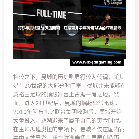
相较之下，曼城的历史则显得较为低调，尤其
是在20世纪的大部分时间里，曼城并未能够在
英格兰足球的顶级舞台上占据一席之地。然
而，进入21世纪后，曼城的崛起异常迅速。
2010年阿布扎比联合集团收购后，曼城开始
大量投入，逐渐迎来了属于自己的黄金时代。
在主帅瓜迪奥拉的带领下，曼城不仅在国内赛
事中大放异彩，还在欧洲赛场上屡屡创造历