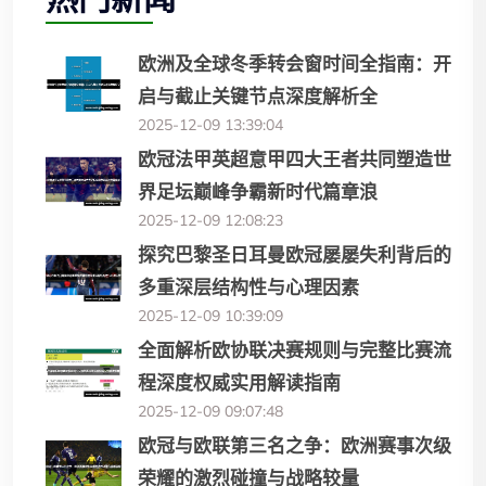
欧洲及全球冬季转会窗时间全指南：开
启与截止关键节点深度解析全
2025-12-09 13:39:04
欧冠法甲英超意甲四大王者共同塑造世
界足坛巅峰争霸新时代篇章浪
2025-12-09 12:08:23
探究巴黎圣日耳曼欧冠屡屡失利背后的
多重深层结构性与心理因素
2025-12-09 10:39:09
全面解析欧协联决赛规则与完整比赛流
程深度权威实用解读指南
2025-12-09 09:07:48
欧冠与欧联第三名之争：欧洲赛事次级
荣耀的激烈碰撞与战略较量