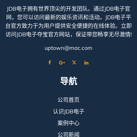
JDB电子拥有世界顶尖的开发团队。通过JDB电子官
网，您可以访问最新的娱乐资讯和活动。JDB电子平
台官方致力于为用户提供安全便捷的在线体验。立即
访问JDB电子夺宝官方网站，保证带您畅享无尽激情!
uptown@mac.com
导航
公司首页
认识JDB电子
案例中心
公司新闻