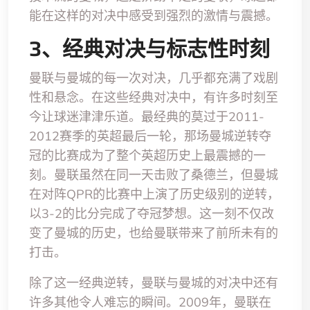
能在这样的对决中感受到强烈的激情与震撼。
3、经典对决与标志性时刻
曼联与曼城的每一次对决，几乎都充满了戏剧
性和悬念。在这些经典对决中，有许多时刻至
今让球迷津津乐道。最经典的莫过于2011-
2012赛季的英超最后一轮，那场曼城逆转夺
冠的比赛成为了整个英超历史上最震撼的一
刻。曼联虽然在同一天击败了桑德兰，但曼城
在对阵QPR的比赛中上演了历史级别的逆转，
以3-2的比分完成了夺冠梦想。这一刻不仅改
变了曼城的历史，也给曼联带来了前所未有的
打击。
除了这一经典逆转，曼联与曼城的对决中还有
许多其他令人难忘的瞬间。2009年，曼联在