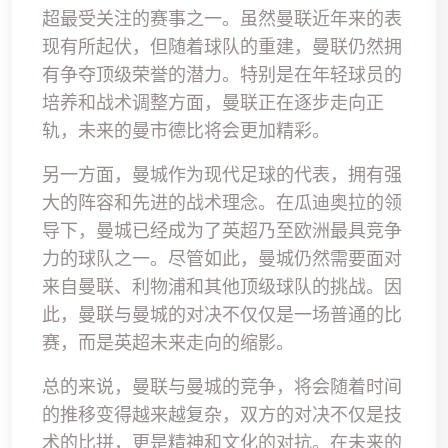
超最受关注的赛事之一。虽然曼联近年来的表
现有所起伏，但随着球队的重建，曼联仍然拥
有争夺顶级荣誉的潜力。特别是在年轻球员的
培养和战术调整方面，曼联正在逐步走向正
轨，未来的曼市德比将会更加精彩。
另一方面，曼城作为现代足球的代表，拥有强
大的阵容和先进的战术理念。在瓜迪奥拉的领
导下，曼城已经成为了英超乃至欧洲最具竞争
力的球队之一。尽管如此，曼城仍然需要面对
来自曼联、利物浦和其他顶级球队的挑战。因
此，曼联与曼城的对决不仅仅是一场普通的比
赛，而是英超未来走向的缩影。
总的来说，曼联与曼城的竞争，将会随着时间
的推移变得越来越复杂，双方的对决不仅是技
术的比拼，更是精神和文化的对抗。在未来的