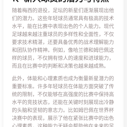
随着梅西的退役，足坛的新星们逐渐展现出他
们的潜力。这些年轻球员通常具有极高的技术
水平，能在比赛中表现出色的个人能力。现代
足球越来越注重球员的多样性和全面性，不仅
要求技术精湛，还要具备优秀的战术理解能力
和团队协作精神。例如，像哈兰德和姆巴佩这
样的球员，不仅拥有惊人的速度和进球能力，
而且在比赛中的判断和决策也越来越成熟。
此外，体能和心理素质也成为衡量新星潜力的
重要标准。许多年轻球员在体能方面突破了传
统的限制，不仅能够在高强度的比赛中保持高
水平的竞技状态，还能在关键时刻展现出冷静
的头脑和坚韧的意志力。比如姆巴佩在世界杯
决赛中的表现，展示了他在紧张比赛中的出色
心理素质，这种能力无疑会帮助他在未来的足