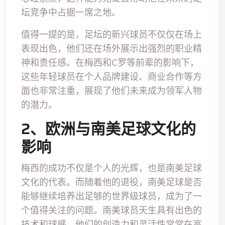
坛竞争中占据一席之地。
值得一提的是，足坛的新兴球员不仅仅在场上
表现出色，他们还在场外展示出强烈的职业精
神和责任感。在梅西和C罗等前辈的影响下，
这些年轻球员在个人品牌建设、商业合作等方
面也非常注重，展现了他们未来成为领军人物
的潜力。
2、欧洲与南美足球文化的
影响
梅西的成功不仅是个人的光辉，也是南美足球
文化的代表。而随着他的退役，南美足球是否
能够继续培养出足够的世界级球员，成为了一
个值得关注的问题。南美球员天生具有出色的
技术和球感，他们的创造力和灵活性常常在高