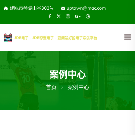
建瓯市琴藏山谷303号
uptown@mac.com
案例中心
首页
案例中心