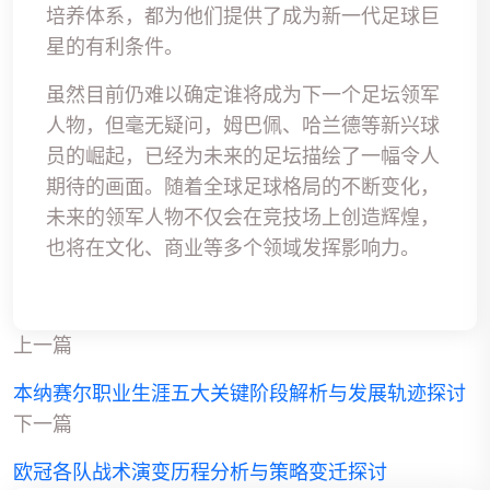
培养体系，都为他们提供了成为新一代足球巨
星的有利条件。
虽然目前仍难以确定谁将成为下一个足坛领军
人物，但毫无疑问，姆巴佩、哈兰德等新兴球
员的崛起，已经为未来的足坛描绘了一幅令人
期待的画面。随着全球足球格局的不断变化，
未来的领军人物不仅会在竞技场上创造辉煌，
也将在文化、商业等多个领域发挥影响力。
上一篇
本纳赛尔职业生涯五大关键阶段解析与发展轨迹探讨
下一篇
欧冠各队战术演变历程分析与策略变迁探讨