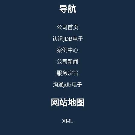
导航
公司首页
认识JDB电子
案例中心
公司新闻
服务宗旨
沟通jdb电子
网站地图
XML