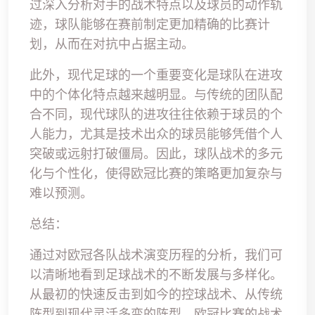
过深入分析对手的战术特点以及球员的动作轨
迹，球队能够在赛前制定更加精确的比赛计
划，从而在对抗中占据主动。
此外，现代足球的一个重要变化是球队在进攻
中的个体化特点越来越明显。与传统的团队配
合不同，现代球队的进攻往往依赖于球员的个
人能力，尤其是技术出众的球员能够凭借个人
突破或远射打破僵局。因此，球队战术的多元
化与个性化，使得欧冠比赛的策略更加复杂与
难以预测。
总结：
通过对欧冠各队战术演变历程的分析，我们可
以清晰地看到足球战术的不断发展与多样化。
从最初的快速反击到如今的控球战术、从传统
阵型到现代灵活多变的阵型，欧冠比赛的战术