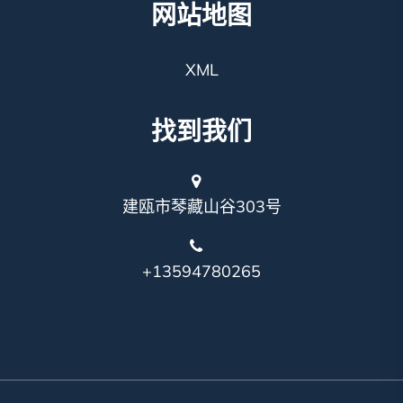
网站地图
XML
找到我们
建瓯市琴藏山谷303号
+13594780265