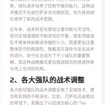
势，球队逐步培养了控制节奏的能力。这种战
术模式不仅使巴萨多次问鼎欧冠，也为其他球
队提供了新的战术思路。
近年来，战术的变化更加注重均衡与灵活性。
现代足球强调防守和进攻的平衡，很多顶级球
队不再单纯依赖进攻端的火力，而是更加注重
整体防守的稳固性。随着高压逼抢与反击战术
的流行，防守反击成为了不少球队的重要策
略，而这种战略模式更加强调球员的快速转换
与场上空间的利用。
2、各大强队的战术调整
各大欧冠强队的战术调整反映了足球技术、理
念和实践的不断演化。比如，巴萨在瓜迪奥拉
的带领下，发展出了以控球为核心的“Tiki-