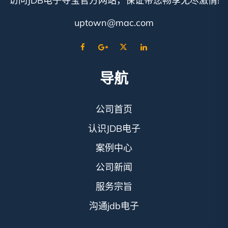
访问JDB电子夺宝官方网站，保证带您畅享无尽激情!
uptown@mac.com
导航
公司首页
认识JDB电子
案例中心
公司新闻
服务宗旨
沟通jdb电子