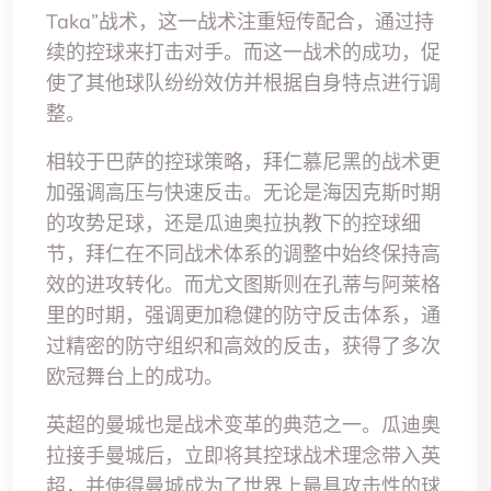
Taka”战术，这一战术注重短传配合，通过持
续的控球来打击对手。而这一战术的成功，促
使了其他球队纷纷效仿并根据自身特点进行调
整。
相较于巴萨的控球策略，拜仁慕尼黑的战术更
加强调高压与快速反击。无论是海因克斯时期
的攻势足球，还是瓜迪奥拉执教下的控球细
节，拜仁在不同战术体系的调整中始终保持高
效的进攻转化。而尤文图斯则在孔蒂与阿莱格
里的时期，强调更加稳健的防守反击体系，通
过精密的防守组织和高效的反击，获得了多次
欧冠舞台上的成功。
英超的曼城也是战术变革的典范之一。瓜迪奥
拉接手曼城后，立即将其控球战术理念带入英
超，并使得曼城成为了世界上最具攻击性的球