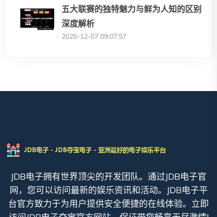
五大联赛的独特魅力与鲜为人知的区别
深度解析
2025-12-07 09:07:57
JDB电子拥有世界顶尖的开发团队。通过JDB电子官
网，您可以访问最新的娱乐资讯和活动。JDB电子平
台官方致力于为用户提供安全便捷的在线体验。立即