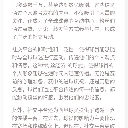
已突破数千万，甚至达到数亿级别。这些球员
通过个人账号发布的内容，不仅吸引了大量的
关注，还成为了全球球迷的互动中心。粉丝们
通过点赞、评论、转发等方式参与其中，形成
了广泛的社交互动。
社交平台的即时性和广泛性，使得球员能够随
时与全球球迷进行互动，传递他们的个人观点
和情感。这种“粉丝经济”的形式，使得球员的
个人形象能够在短时间内迅速传播。无论是赛
前的心理准备，赛中的进球庆祝，还是赛后的
反思，球员们通过平台传达的每一条信息，都
能触动粉丝的情感，激发他们的忠诚度。
此外，社交平台还为西甲球员提供了跨越国界
的传播平台。在过去，球员的影响力主要体现
在赛场和传统媒体上，但现在，社交平台突破