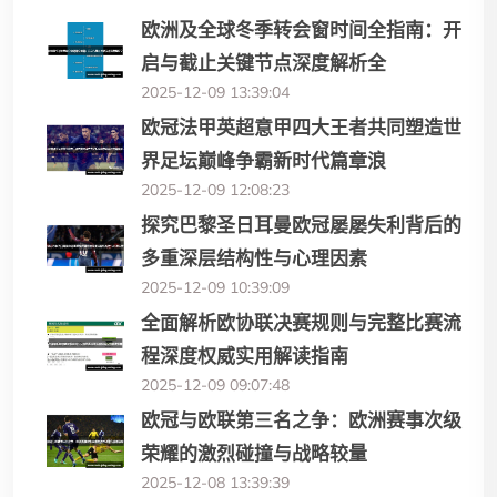
欧洲及全球冬季转会窗时间全指南：开
启与截止关键节点深度解析全
2025-12-09 13:39:04
欧冠法甲英超意甲四大王者共同塑造世
界足坛巅峰争霸新时代篇章浪
2025-12-09 12:08:23
探究巴黎圣日耳曼欧冠屡屡失利背后的
多重深层结构性与心理因素
2025-12-09 10:39:09
全面解析欧协联决赛规则与完整比赛流
程深度权威实用解读指南
2025-12-09 09:07:48
欧冠与欧联第三名之争：欧洲赛事次级
荣耀的激烈碰撞与战略较量
2025-12-08 13:39:39