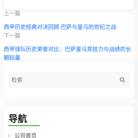
上一篇
西甲历史经典对决回顾 巴萨与皇马的世纪之战
下一篇
西甲球队历史荣誉对比：巴萨皇马竞技力与战绩的长
期较量
导航
公司首页