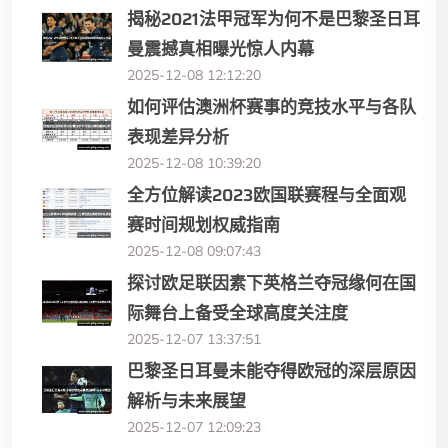
揭秘2021法甲冠军为何不是巴黎圣日耳
曼震撼真相曝光惊人内幕
2025-12-08 12:12:20
如何评估澳洲杯赛事的竞技水平与各队
表现差异分析
2025-12-08 10:39:20
全方位解读2023欧国联赛程与全面观
赛时间规划权威指南
2025-12-08 09:07:43
探讨欧足联因素下英格兰夺冠缘何在国
际舞台上备受全球高度关注度
2025-12-07 13:37:51
巴黎圣日耳曼未能夺得欧冠的深层原因
解析与未来展望
2025-12-07 12:09:23