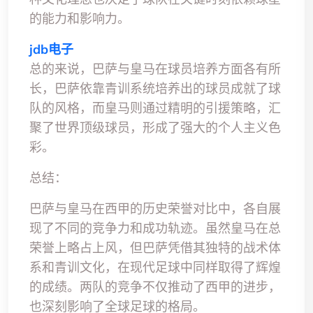
的能力和影响力。
jdb电子
总的来说，巴萨与皇马在球员培养方面各有所
长，巴萨依靠青训系统培养出的球员成就了球
队的风格，而皇马则通过精明的引援策略，汇
聚了世界顶级球员，形成了强大的个人主义色
彩。
总结：
巴萨与皇马在西甲的历史荣誉对比中，各自展
现了不同的竞争力和成功轨迹。虽然皇马在总
荣誉上略占上风，但巴萨凭借其独特的战术体
系和青训文化，在现代足球中同样取得了辉煌
的成绩。两队的竞争不仅推动了西甲的进步，
也深刻影响了全球足球的格局。