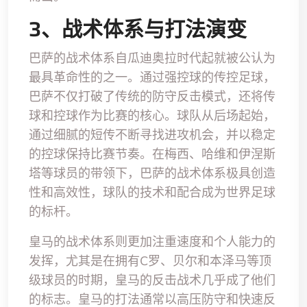
3、战术体系与打法演变
巴萨的战术体系自瓜迪奥拉时代起就被公认为
最具革命性的之一。通过强控球的传控足球，
巴萨不仅打破了传统的防守反击模式，还将传
球和控球作为比赛的核心。球队从后场起始，
通过细腻的短传不断寻找进攻机会，并以稳定
的控球保持比赛节奏。在梅西、哈维和伊涅斯
塔等球员的带领下，巴萨的战术体系极具创造
性和高效性，球队的技术和配合成为世界足球
的标杆。
皇马的战术体系则更加注重速度和个人能力的
发挥，尤其是在拥有C罗、贝尔和本泽马等顶
级球员的时期，皇马的反击战术几乎成了他们
的标志。皇马的打法通常以高压防守和快速反