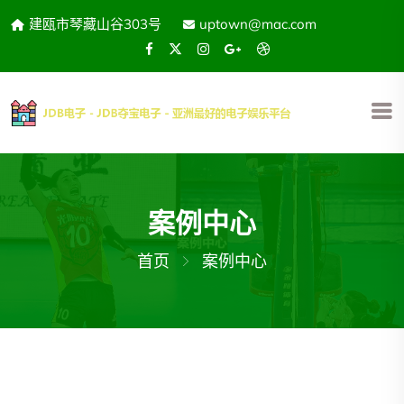
建瓯市琴藏山谷303号
uptown@mac.com
案例中心
首页
案例中心