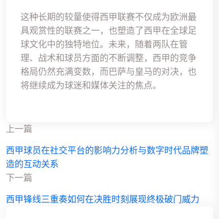
这种长期的较量使得西甲联赛不仅成为欧洲最
具观赏性的联赛之一，也塑造了西甲在全球足
球文化中的独特地位。未来，随着两队在管
理、战术和球员方面的不断调整，西甲的竞争
格局仍然充满变数，而巴萨与皇马的对决，也
将继续成为球迷和媒体关注的焦点。
上一篇
西甲球员在社交平台的影响力分析与数字时代品牌塑
造的互动关系
下一篇
西甲锋线三重奏如何在决胜时刻展现终极破门威力